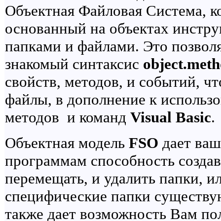
Объектная Файловая Система, к
основанный на объектах инстру
папками и файлами. Это позвол
знакомый синтаксис
object.met
свойств, методов, и событий, ч
файлы, в дополнение к исполь
методов и команд
Visual Basic
.
Объектная модель
FSO
дает ва
программам способность создава
перемещать, и удалить папки, и
специфические папки существуют
также дает возможность Вам п