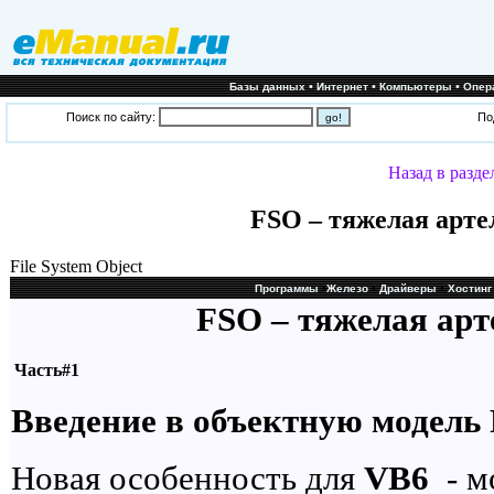
•
•
•
Базы данных
Интернет
Компьютеры
Опер
Поиск по сайту:
По
Назад в разде
FSO – тяжелая арте
File System Object
•
•
•
Программы
Железо
Драйверы
Хостинг
FSO – тяжелая ар
Часть#1
Введение в объектную модель
Новая особенность для
VB6
- мо