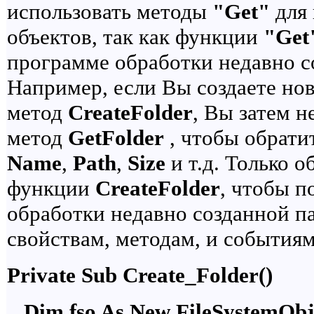
использовать методы
"Get"
для 
объектов, так как функции
"Get
программе обработки недавно с
Например, если Вы создаете но
метод
CreateFolder
, Вы затем н
метод
GetFolder
, чтобы обратит
Name
,
Path
,
Size
и т.д. Только 
функции
CreateFolder
, чтобы п
обработки недавно созданной па
свойствам, методам, и события
Private Sub Create_Folder()
Dim fso As New FileSystemObjec