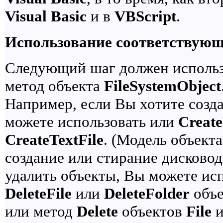
Visual Basic
и в
VBScript
.
Использование соответствующ
Следующий шаг должен использ
метод объекта
FileSystemObject
Например, если Вы хотите созда
можете использовать или
Create
CreateTextFile
. (Модель объект
создание или стирание дисковод
удалить объекты, Вы можете ис
DeleteFile
или
DeleteFolder
объ
или метод
Delete
объектов
File
и