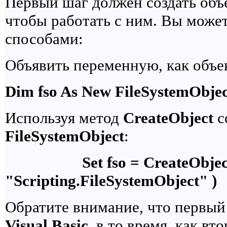
Первый шаг должен создать объ
чтобы работать с ним. Вы может
способами:
Объявить переменную, как объе
Dim fso As New FileSystemObjec
Используя метод
CreateObject
с
FileSystemObject
:
Set fso = CreateObjec
"Scripting.FileSystemObject" )
Обратите внимание, что первый 
Visual Basic
, в то время, как вт