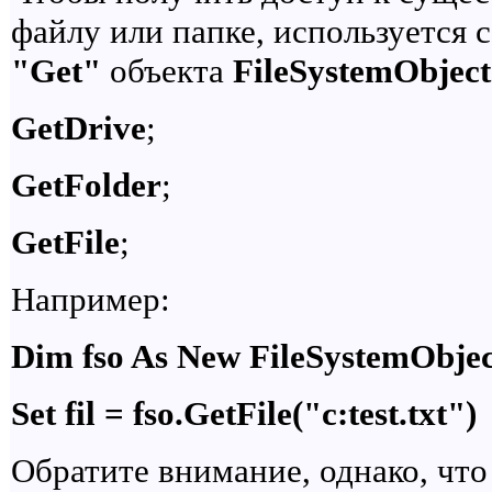
файлу или папке, используется
"Get"
объекта
FileSystemObject
GetDrive
;
GetFolder
;
GetFile
;
Например:
Dim fso As New FileSystemObject,
Set fil = fso.GetFile("c:test.txt")
Обратите внимание, однако, чт