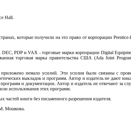
e Hall.
ранах, которые получили на это право от корпорации Prentice-Ha
DEC, PDP и VAX - торговые марки корпорации Digital Equipment 
рованная торговая марка правительства США (Ada Joint Progra
 приложено немало усилий. Эти усилия были связаны с прове
ретических выкладок и программ. Автор и издатель не дают ник
программ и документации. Автор и издатель не отвечают за сл
 или использования этих программ.
ых частей книги без письменного разрешения издателя.
 М. Мошкова.