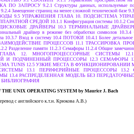
ЧКА ПО ЗАПРОСУ
9.2.1 Структуры данных, используемые п
9.2.4 Замещение страниц на менее сложной технической базе
9
ЫВОДЫ
9.5 УПРАЖНЕНИЯ
ГЛАВА 10. ПОДСИСТЕМА УПР
ППАРАТНОЙ СРЕДОЙ
10.1.1 Конфигурация системы
10.1.2 С
2 ДИСКОВЫЕ ДРАЙВЕРЫ
10.3 ТЕРМИНАЛЬНЫЕ ДРАЙВЕР
минальный драйвер в режиме без обработки символов
10.3.4
ла
10.3.7 Вход в систему
10.4 ПОТОКИ
10.4.1 Более детально
ВЗАИМОДЕЙСТВИЕ ПРОЦЕССОВ
11.1 ТРАССИРОВКА ПР
1.2.2 Разделение памяти
11.2.3 Семафоры
11.2.4 Общие замечани
ГЛАВА 12. МНОГОПРОЦЕССОРНЫЕ СИСТЕМЫ
12
НЫЙ И ПОДЧИНЕННЫЙ ПРОЦЕССОРЫ
12.3 СЕМАФОРЫ
1
ТЕМА TUNIS
12.5 УЗКИЕ МЕСТА В ФУНКЦИОНИРОВАНИ
 СИСТЕМЫ
13.1 ПЕРИФЕРИЙНЫЕ ПРОЦЕССОРЫ
13.2
ЕМЫ
13.4 РАСПРЕДЕЛЕННАЯ МОДЕЛЬ БЕЗ ПЕРЕДАТОЧН
БИБЛИОГРАФИЯ
 THE UNIX OPERATING SYSTEM by Maurice J. Bach
еревод с английского к.т.н. Крюкова А.В.)