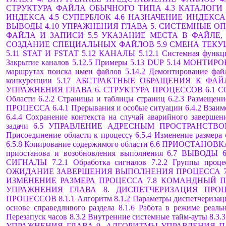
СТРУКТУРА ФАЙЛА ОБЫЧНОГО ТИПА
4.3 КАТАЛОГИ
ИНДЕКСА
4.5 СУПЕРБЛОК
4.6 НАЗНАЧЕНИЕ ИНДЕКС
ВЫВОДЫ
4.10 УПРАЖНЕНИЯ
ГЛАВА 5. СИСТЕМНЫЕ О
ФАЙЛА И ЗАПИСИ
5.5 УКАЗАНИЕ МЕСТА В ФАЙЛЕ,
СОЗДАНИЕ СПЕЦИАЛЬНЫХ ФАЙЛОВ
5.9 СМЕНА ТЕК
5.11 STAT И FSTАТ
5.12 КАНАЛЫ
5.12.1 Системная функц
Закрытие каналов
5.12.5 Примеры
5.13 DUР
5.14 МОНТИР
маршрутах поиска имен файлов
5.14.2 Демонтирование фай
конкуренции
5.17 АБСТРАКТНЫЕ ОБРАЩЕНИЯ К ФА
УПРАЖНЕНИЯ
ГЛАВА 6. СТРУКТУРА ПРОЦЕССОВ
6.1 
Области
6.2.2 Страницы и таблицы страниц
6.2.3 Размещени
ПРОЦЕССА
6.4.1 Прерывания и особые ситуации
6.4.2 Взаи
6.4.4 Сохранение контекста на случай аварийного завершен
задачи
6.5 УПРАВЛЕНИЕ АДРЕСНЫМ ПРОСТРАНСТВ
Присоединение области к процессу
6.5.4 Изменение размера 
6.5.8 Копирование содержимого области
6.6 ПРИОСТАНОВ
приостанова и возобновления выполнения
6.7 ВЫВОДЫ
СИГНАЛЫ
7.2.1 Обработка сигналов
7.2.2 Группы проце
ОЖИДАНИЕ ЗАВЕРШЕНИЯ ВЫПОЛНЕНИЯ ПРОЦЕССА
ИЗМЕНЕНИЕ РАЗМЕРА ПРОЦЕССА
7.8 КОМАНДНЫЙ П
УПРАЖНЕНИЯ
ГЛАВА 8. ДИСПЕТЧЕРИЗАЦИЯ ПРО
ПРОЦЕССОВ
8.1.1 Алгоритм
8.1.2 Параметры диспетчеризац
основе справедливого раздела
8.1.6 Работа в режиме реаль
Перезапуск часов
8.3.2 Внутренние системные тайм-ауты
8.3.
УПРАЖНЕНИЯ
ГЛАВА 9. АЛГОРИТМЫ УПРАВЛЕНИЯ 