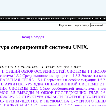
•
•
•
•
•
•
ых
Интернет
Компьютеры
Операционные системы
Программирование
Сети
Свя
Подпишись на рассылку:
Назад в раздел
ура операционной системы UNIX.
HE UNIX OPERATING SYSTEM", Maurice J. Bach
 1. ОБЩИЙ ОБЗОР ОСОБЕННОСТЕЙ СИСТЕМЫ
1.1 ИСТО
 система
1.3.2 Среда выполнения процессов
1.3.3 Элементы кон
ППАРАТНАЯ СРЕДА
1.5.1 Прерывания и особые ситуации
1.5.
Е В АРХИТЕКТУРУ ЯДРА ОПЕРАЦИОННОЙ СИСТЕМЫ
2.
ЯТИЯ СИСТЕМЫ
2.2.1 Обзор особенностей подсистемы упр
ЕМОЙ
2.5 ВЫВОДЫ И ОБЗОР ПОСЛЕДУЮЩИХ ГЛАВ
2.
 БУФЕРА
3.2 СТРУКТУРА ОБЛАСТИ БУФЕРОВ (БУФЕРНОГ
3.5 ПРЕИМУЩЕСТВА И НЕУДОБСТВА БУФЕРНОГО КЕШ
.1 ИНДЕКСЫ
4.1.1 Определение
4.1.2 Обращение к индекса