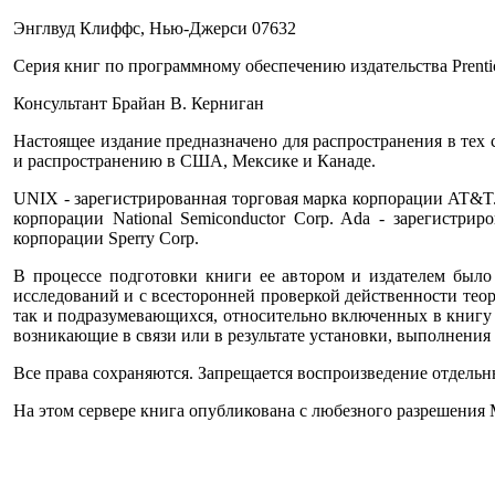
Энглвуд Клиффс, Нью-Джерси 07632
Серия книг по программному обеспечению издательства Prentic
Консультант Брайан В. Керниган
Настоящее издание предназначено для распространения в тех ст
и распространению в США, Мексике и Канаде.
UNIX - зарегистрированная торговая марка корпорации AT&T. 
корпорации National Semiconductor Corp. Ada - зарегистри
корпорации Sperry Corp.
В процессе подготовки книги ее автором и издателем было
исследований и с всесторонней проверкой действенности тео
так и подразумевающихся, относительно включенных в книгу 
возникающие в связи или в результате установки, выполнения
Все права сохраняются. Запрещается воспроизведение отдельн
На этом сервере книга опубликована с любезного разрешения