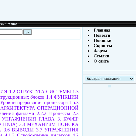
•
зь
Разное
Г
лавная
Н
овости
Н
овинки
С
крипты
Ф
орум
С
сылки
О
сайте
РИЯ
1.2 СТРУКТУРА СИСТЕМЫ
1.3
струкционных блоков
1.4 ФУНКЦИИ
2 Уровни прерывания процессора
1.5.3
1 АРХИТЕКТУРА ОПЕРАЦИОННОЙ
авления файлами
2.2.2 Процессы
2.3
6 УПРАЖНЕНИЯ
ГЛАВА 3. БУФЕР
О ПУЛА)
3.3 МЕХАНИЗМ ПОИСКА
А
3.6 ВЫВОДЫ
3.7 УПРАЖНЕНИЯ
м
4.1.3 Освобождение индексов
4.2