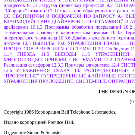
процессов
9.1.3 Загрузка (подкачка) процессов
9.2 ПОДКА
"Сборщик" страниц
9.2.3 Отказы при обращениях к страницам
СО СВОПИНГОМ И ПОДКАЧКОЙ ПО ЗАПРОСУ
9.4 В
ВЗАИМОДЕЙСТВИЕ ДРАЙВЕРОВ С ПРОГРАММНОЙ И А
драйверами
10.1.3 Программы обработки прерываний
10.
Терминальный драйвер в каноническом режиме
10.3.3 Тер
операторского терминала
10.3.6 Драйвер косвенного термина
потоков
10.5 ВЫВОДЫ
10.6 УПРАЖНЕНИЯ
ГЛАВА 11. 
ПРОЦЕССОВ В ВЕРСИИ V СИСТЕМЫ
11.2.1 Сообщения
1
11.4 ГНЕЗДА
11.5 ВЫВОДЫ
11.6 УПРАЖНЕНИЯ
МНОГОПРОЦЕССОРНЫМИ СИСТЕМАМИ
12.2 ГЛАВ
Реализация семафоров
12.3.3 Примеры алгоритмов
12.4 СИС
12.6 УПРАЖНЕНИЯ
ГЛАВА 13. РАСПРЕДЕЛЕННЫЕ
"ПРОЗРАЧНЫЕ" РАСПРЕДЕЛЕННЫЕ ФАЙЛОВЫЕ СИСТ
УПРАЖНЕНИЯ
ПРИЛОЖЕНИЕ. СИСТЕМНЫЕ ОПЕРАЦИИ
THE DESIGN OF
(П
Copyright 1986 Корпорация Bell Telephone Laboratories.
Издано корпорацией Prentice-Hall.
Отделение Simon & Schuster