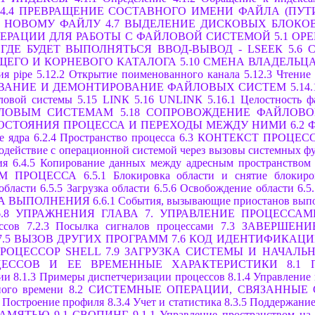
4.4 ПРЕВРАЩЕНИЕ СОСТАВНОГО ИМЕНИ ФАЙЛА (ПУТ
А НОВОМУ ФАЙЛУ
4.7 ВЫДЕЛЕНИЕ ДИСКОВЫХ БЛОКО
ПЕРАЦИИ ДЛЯ РАБОТЫ С ФАЙЛОВОЙ СИСТЕМОЙ
5.1 OP
 ГДЕ БУДЕТ ВЫПОЛНЯТЬСЯ ВВОД-ВЫВОД - LSEEК
5.6 
УЩЕГО И КОРНЕВОГО КАТАЛОГА
5.10 СМЕНА ВЛАДЕЛЬЦ
ия pipе
5.12.2 Открытие поименованного канала
5.12.3 Чтение
ОВАНИЕ И ДЕМОНТИРОВАНИЕ ФАЙЛОВЫХ СИСТЕМ
5.14
ловой системы
5.15 LINК
5.16 UNLINК
5.16.1 Целостность 
ЙЛОВЫМ СИСТЕМАМ
5.18 СОПРОВОЖДЕНИЕ ФАЙЛОВ
СОСТОЯНИЯ ПРОЦЕССА И ПЕРЕХОДЫ МЕЖДУ НИМИ
6.2
е ядра
6.2.4 Пространство процесса
6.3 КОНТЕКСТ ПРОЦЕС
модействие с операционной системой через вызовы системных 
ия
6.4.5 Копирование данных между адресным пространством
ОМ ПРОЦЕССА
6.5.1 Блокировка области и снятие блокир
области
6.5.5 Загрузка области
6.5.6 Освобождение области
6.5
КА ВЫПОЛНЕНИЯ
6.6.1 События, вызывающие приостанов выпо
6.8 УПРАЖНЕНИЯ
ГЛАВА 7. УПРАВЛЕНИЕ ПРОЦЕССАМ
ссов
7.2.3 Посылка сигналов процессами
7.3 ЗАВЕРШЕН
7.5 ВЫЗОВ ДРУГИХ ПРОГРАММ
7.6 КОД ИДЕНТИФИКАЦИ
РОЦЕССОР SHELL
7.9 ЗАГРУЗКА СИСТЕМЫ И НАЧАЛЬ
ЦЕССОВ И ЕЕ ВРЕМЕННЫЕ ХАРАКТЕРИСТИКИ
8.1
ии
8.1.3 Примеры диспетчеризации процессов
8.1.4 Управление
ного времени
8.2 СИСТЕМНЫЕ ОПЕРАЦИИ, СВЯЗАННЫЕ
3 Построение профиля
8.3.4 Учет и статистика
8.3.5 Поддержание
ПАМЯТЬЮ
9.1 СВОПИНГ
9.1.1 Управление пространством на