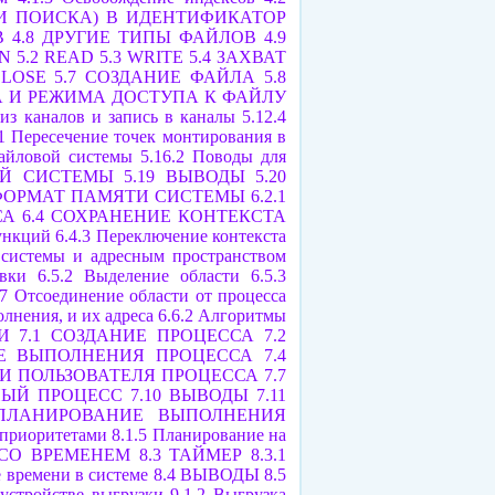
И ПОИСКА) В ИДЕНТИФИКАТОР
В
4.8 ДРУГИЕ ТИПЫ ФАЙЛОВ
4.9
EN
5.2 READ
5.3 WRIТЕ
5.4 ЗАХВАТ
CLOSЕ
5.7 СОЗДАНИЕ ФАЙЛА
5.8
А И РЕЖИМА ДОСТУПА К ФАЙЛУ
 из каналов и запись в каналы
5.12.4
.1 Пересечение точек монтирования в
файловой системы
5.16.2 Поводы для
ОЙ СИСТЕМЫ
5.19 ВЫВОДЫ
5.20
 ФОРМАТ ПАМЯТИ СИСТЕМЫ
6.2.1
СА
6.4 СОХРАНЕНИЕ КОНТЕКСТА
функций
6.4.3 Переключение контекста
 системы и адресным пространством
овки
6.5.2 Выделение области
6.5.3
.7 Отсоединение области от процесса
лнения, и их адреса
6.6.2 Алгоритмы
И
7.1 СОЗДАНИЕ ПРОЦЕССА
7.2
ИЕ ВЫПОЛНЕНИЯ ПРОЦЕССА
7.4
И ПОЛЬЗОВАТЕЛЯ ПРОЦЕССА
7.7
НЫЙ ПРОЦЕСС
7.10 ВЫВОДЫ
7.11
 ПЛАНИРОВАНИЕ ВЫПОЛНЕНИЯ
 приоритетами
8.1.5 Планирование на
 СО ВРЕМЕНЕМ
8.3 ТАЙМЕР
8.3.1
 времени в системе
8.4 ВЫВОДЫ
8.5
 устройстве выгрузки
9.1.2 Выгрузка