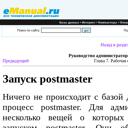
•
•
•
Базы данных
Интернет
Компьютеры
Опер
Поиск по сайту:
По
Назад в разде
Руководство администратор
Предыдущий
Глава 7. Рабочая 
Запуск
postmaster
Ничего не происходит с базой 
процесс
postmaster
. Для адми
несколько вещей о которых
запуском
postmaster
. Они об