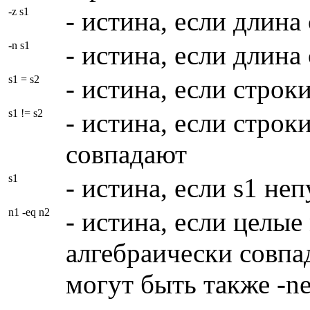
-z s1
- истина, если длина
-n s1
- истина, если длина
s1 = s2
- истина, если строк
s1 != s2
- истина, если строки
совпадают
s1
- истина, если s1 неп
n1 -eq n2
- истина, если целые
алгебраически совпад
могут быть также -ne, -