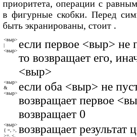
приоритета, операции с равны
в фигурные скобки. Перед си
быть экранированы, стоит .
<выр>
если первое <выр> не п
|
<выр>
то возвращает его, ина
<выр>
<выр>
если оба <выр> не пуст
&
<выр>
возвращает первое <вы
возвращает 0
<выр>
возвращает результат 
{ =, >,
>=, <,