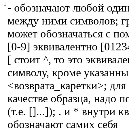
[]
- обозначают любой один
между ними символов; г
может обозначаться с пом
[0-9] эквивалентно [0123
[ стоит ^, то это эквива
символу, кроме указанны
<возврата_каретки>; для 
качестве образца, надо по
(т.е. []...]); . и * внутри
обозначают самих себя