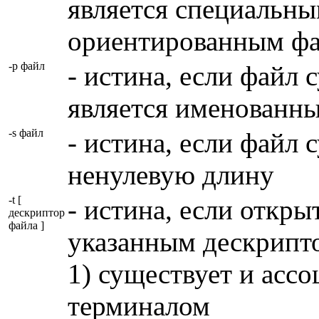
является специальны
ориентированным ф
-p файл
- истина, если файл 
является именованны
-s файл
- истина, если файл 
ненулевую длину
-t [
- истина, если откры
дескриптор
файла ]
указанным дескрипт
1) существует и ассо
терминалом