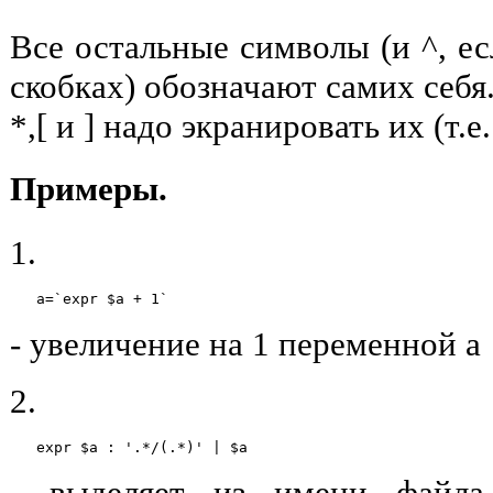
Все остальные символы (и ^, ес
скобках) обозначают самих себя.
*,[ и ] надо экранировать их (т.е. п
Примеры.
1.
   a=`expr $a + 1`
- увеличение на 1 переменной a
2.
   expr $a : '.*/(.*)' | $a 
- выделяет из имени файла 