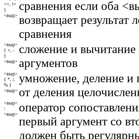
сравнения если оба <в
<=, !=
}
<выр>
возвращает результат 
сравнения
<выр>
сложение и вычитание
{ +, -
}
аргументов
<выр>
<выр>
умножение, деление и 
{ *, /,
% }
от деления целочисле
<выр>
<выр>
оператор сопоставлени
:
<выр>
первый аргумент со вт
должен быть регулярн