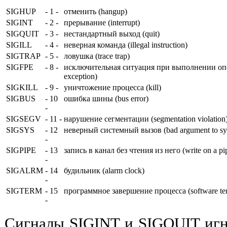
SIGHUP
- 1 -
отменить (hangup)
SIGINT
- 2 -
прерывание (interrupt)
SIGQUIT
- 3 -
нестандартный выход (quit)
SIGILL
- 4 -
неверная команда (illegal instruction)
SIGTRAP
- 5 -
ловушка (trace trap)
SIGFPE
- 8 -
исключительная ситуация при выполнении опер
exception)
SIGKILL
- 9 -
уничтожение процесса (kill)
SIGBUS
- 10
ошибка шины (bus error)
-
SIGSEGV
- 11 -
нарушение сегментации (segmentation violation
SIGSYS
- 12
неверный системный вызов (bad argument to sys
-
SIGPIPE
- 13
запись в канал без чтения из него (write on a pipe
-
SIGALRM
- 14
будильник (alarm clock)
-
SIGTERM
- 15
программное завершение процесса (software term
-
Сигналы SIGINT и SIGQUIT игн