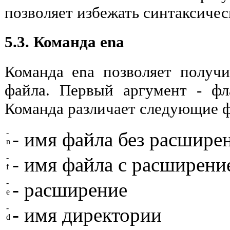
позволяет избежать синтаксиче
5.3. Команда ena
Команда ena позволяет получ
файла. Первый аргумент - фл
Команда различает следующие ф
-
- имя файла без расшире
n
-
- имя файла с расширени
f
-
- расширение
e
-
- имя директории
d