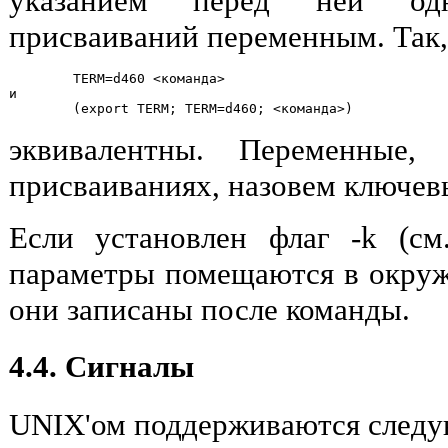
указанием перед ней од
присваиваний переменным. Так,
        TERM=d460 <команда>

и

эквивалентны. Переменные,
присваиваниях, назовем ключе
Если установлен флаг -k (см
параметры помещаются в окруж
они записаны после команды.
4.4. Сигналы
UNIX'ом поддерживаются следу