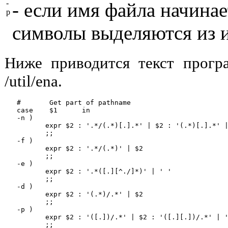
-
- если имя файла начинаетс
p
символы выделяются из 
Ниже приводится текст прогр
/util/ena.
   #       Get part of pathname

   case    $1      in

   -n )

          expr $2 : '.*/(.*)[.].*' | $2 : '(.*)[.].*' |
          ;;

   -f )

          expr $2 : '.*/(.*)' | $2

          ;;

   -e )

          expr $2 : '.*([.][^./]*)' | ' '

          ;;

   -d )

          expr $2 : '(.*)/.*' | $2

          ;;

   -p )

          expr $2 : '([.])/.*' | $2 : '([.][.])/.*' | '
          ;;
