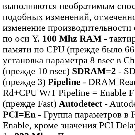
выполняются необратимым спос
подобных изменений, отмеченно
изменение производительности 
по оси Y.
100 Mhz RAM
- такти
памяти по CPU (прежде было 6
установка параметра 8 nsec в Ch
(прежде 10 nsec)
SDRAM=2
- SD
(прежде 3)
Pipeline
- DRAM Read 
Rd+CPU W/T Pipeline = Enable
F
(прежде Fast)
Autodetect
- Autod
PCI=En
- Группа параметров в P
Enable, кроме значения PCI Del