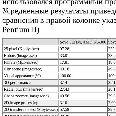
использовался программный прод
Усредненные результаты приведе
сравнения в правой колонке ука
Pentium II)
Soyo 5EHM, AMD K6-300
Soyo
25 pixel (Kpolys/sec)
97.28
232.
Robots (images/sec)
33.01
38.2
Fillrate (Mpixels/sec)
17.81
18.0
City scene (images/sec)
43.18
49.8
Visual appearance (%)
100.00
100.
3D performance
3.14
3.51
Radial blur (images/sec)
27.43
28.1
Chaos zoomer (images/sec)
49.56
39.3
2D image processing
3.10
2.90
2D transfer rate test (Mbytes/sec)
57.58
89.7