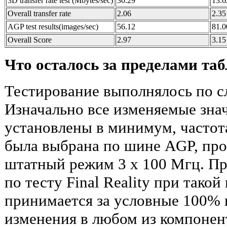
3D transfer rate test (Mbytes/sec)
30.29
13.6
Overall transfer rate
2.06
2.35
AGP test results(images/sec)
56.12
81.0
Overall Score
2.97
3.15
Что осталось за пределами та
Тестирование выполнялось по с
Изначально все изменяемые зна
установлены в минимум, частот
была выбрана по шине AGP, про
штатный режим 3 х 100 Мгц. Пр
по тесту Final Reality при тако
принимается за условные 100% 
изменения в любом из компонен