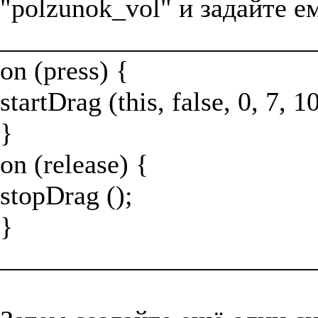
"polzunok_vol" и задайте ем
_______________________
on (press) {
startDrag (this, false, 0, 7, 1
}
on (release) {
stopDrag ();
}
_______________________