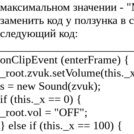
максимальном значении - 
заменить код у ползунка в 
следующий код:
_______________________
onClipEvent (enterFrame) {
_root.zvuk.setVolume(this._x
s = new Sound(zvuk);
if (this._x == 0) {
_root.vol = "OFF";
} else if (this._x == 100) {