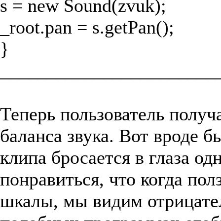
s = new Sound(zvuk);
_root.pan = s.getPan();
}
_______________________
Теперь пользователь получ
баланса звука. Вот вроде б
клипа бросается в глаза од
понравиться, что когда пол
шкалы, мы видим отрицат