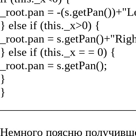
_root.pan = -(s.getPan())+"Le
} else if (this._x>0) {
_root.pan = s.getPan()+"Righ
} else if (this._x = = 0) {
_root.pan = s.getPan();
}
}
_______________________
Немного поясню получивше