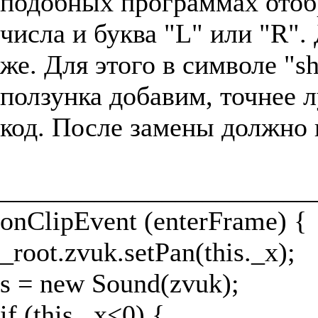
подобных программах ото
числа и буква "L" или "R".
же. Для этого в символе "sh
ползунка добавим, точнее
код. После замены должно 
_______________________
onClipEvent (enterFrame) {
_root.zvuk.setPan(this._x);
s = new Sound(zvuk);
if (this._x<0) {