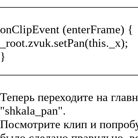
_______________________
onClipEvent (enterFrame) {
_root.zvuk.setPan(this._x);
}
_______________________
Теперь переходите на главн
"shkala_pan".
Посмотрите клип и попробуй
было сделано правильно, вс