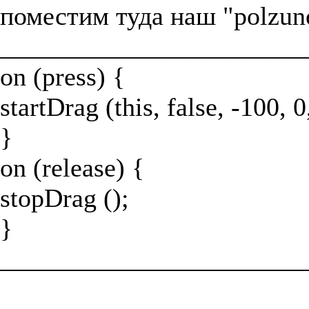
поместим туда наш "polzuno
_______________________
on (press) {
startDrag (this, false, -100, 0
}
on (release) {
stopDrag ();
}
_______________________