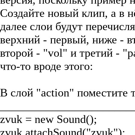
Создайте новый клип, а в н
далее слои будут перечисля
верхний - первый, ниже - вто
второй - "vol" и третий - 
что-то вроде этого:
В слой "action" поместите т
_______________________
zvuk = new Sound();
zvuk.attachSound("zvuk");