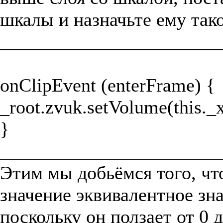
шкалы и назначьте ему тако
_______________________
onClipEvent (enterFrame) {
_root.zvuk.setVolume(this._x
}
_______________________
Этим мы добьёмся того, что
значение эквивалентное зн
поскольку он ползает от 0 