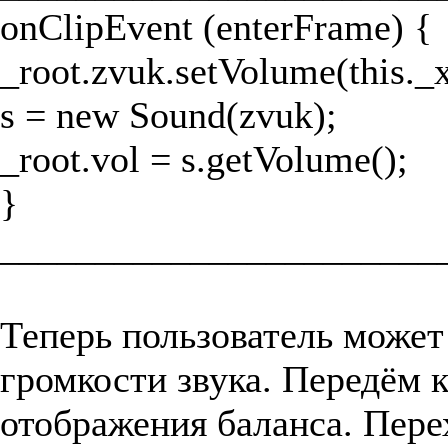
onClipEvent (enterFrame) {
_root.zvuk.setVolume(this._x
s = new Sound(zvuk);
_root.vol = s.getVolume();
}
_______________________
Теперь пользователь может
громкости звука. Передём 
отображения баланса. Пере