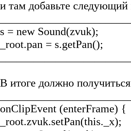
и там добавьте следующий 
_______________________
s = new Sound(zvuk);
_root.pan = s.getPan();
_______________________
В итоге должно получиться
_______________________
onClipEvent (enterFrame) {
_root.zvuk.setPan(this._x);