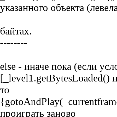
указанного объекта (левела
байтах.
--------
else - иначе пока (если усл
[_level1.getBytesLoaded() н
то
{gotoAndPlay(_currentfram
проиграть заново