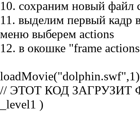
10. сохраним новый файл с
11. выделим первый кадр в
меню выберем actions
12. в окошке "frame action
loadMovie("dolphin.swf",1)
// ЭТОТ КОД ЗАГРУЗИТ Ф
_level1 )