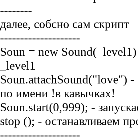
--------
далее, собсно сам скрипт
--------------------
Soun = new Sound(_level1)
_level1
Soun.attachSound("love") 
по имени !в кавычках!
Soun.start(0,999); - запуск
stop (); - останавливаем 
--------------------