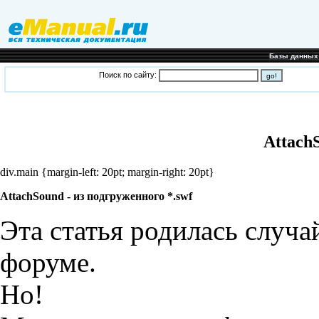
Базы данных
Поиск по сайту:
Attach
div.main {margin-left: 20pt; margin-right: 20pt}
AttachSound - из подгруженного *.swf
Эта статья родилась случа
форуме.
Но!