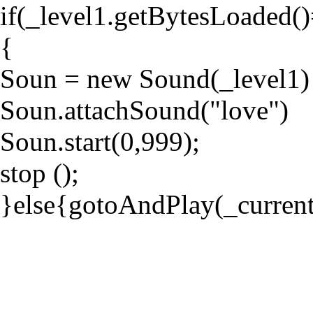
if(_level1.getBytesLoaded()
{
Soun = new Sound(_level1)
Soun.attachSound("love")
Soun.start(0,999);
stop ();
}else{gotoAndPlay(_curren