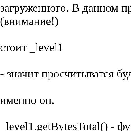
загруженного. В данном п
(внимание!)
стоит _level1
- значит просчитыватся бу
именно он.
_level1.getBytesTotal() -