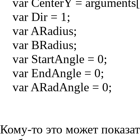
var CenterY = arguments[0
var Dir = 1;
var ARadius;
var BRadius;
var StartAngle = 0;
var EndAngle = 0;
var ARadAngle = 0;
Кому-то это может показа