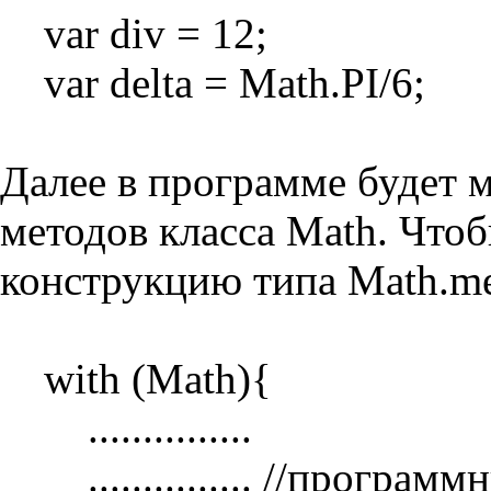
var div = 12;
var delta = Math.PI/6;
Далее в программе будет 
методов класса Math. Чтоб
конструкцию типа Math.met
with (Math){
...............
............... //программ