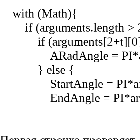
with (Math){
if (arguments.length > 
if (arguments[2+t][0] 
ARadAngle = PI*argu
} else {
StartAngle = PI*argum
EndAngle = PI*argume
Первая строчка проверяет,