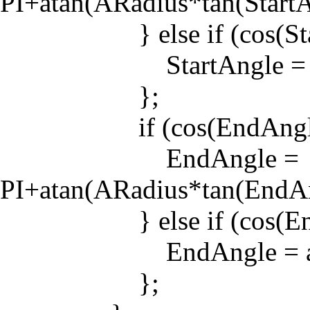
PI+atan(ARadius*tan(StartA
} else if (cos(Start
StartAngle = atan(AR
};
if (cos(EndAngle)
EndAngle =
PI+atan(ARadius*tan(EndAn
} else if (cos(EndAn
EndAngle = atan(ARa
};