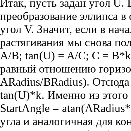
Итак, пусть задан угол U.
преобразование эллипса в
угол V. Значит, если в нача
растягивания мы снова пол
A/B; tan(U) = A/C; C = B*k
равный отношению горизон
ARadius/BRadius). Отсюда 
tan(U)*k. Именно из этог
StartAngle = atan(ARadius*
угла и аналогичная для ко