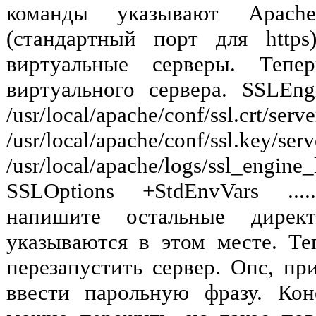
команды указывают Apac
(стандартный порт для http
виртуальные серверы. Тепе
виртуального сервера. SSLEngi
/usr/local/apache/conf/ssl.crt/serv
/usr/local/apache/conf/ssl
/usr/local/apache/logs/ssl_eng
SSLOptions +StdEnvVars ...
напишите остальные дирек
указываются в этом месте. Т
перезапустить сервер. Опс, пр
ввести парольную фразу. Кон