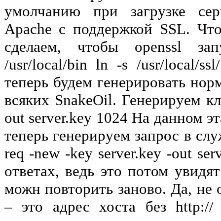
умолчанию при загрузке серв
Apache с поддержкой SSL. Чт
сделаем, чтобы openssl зап
/usr/local/bin ln -s /usr/local/ss
теперь будем генерировать нор
всяких SnakeOil. Генерируем клю
out server.key 1024 На данном эт
теперь генерируем запрос в слу
req -new -key server.key -out se
ответах, ведь это потом увидят
можн повторить заново. Да, н
– это адрес хоста без http:/