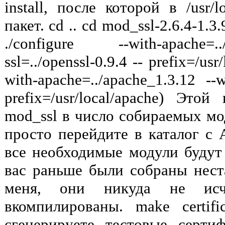
install, после которой в /usr/l
пакет. cd .. cd mod_ssl-2.6.4-1.3.
./configure --with-apache=.
ssl=../openssl-0.9.4 -- prefix=/usr
with-apache=../apache_1.3.12 --wi
prefix=/usr/local/apache) Эт
mod_ssl в число собираемых мо
просто перейдите в каталог с 
все необходимые модули будут 
вас раньше были собраны нест
меня, они никуда не ис
вкомпилированы. make certif
сгенерируете тестовые серти