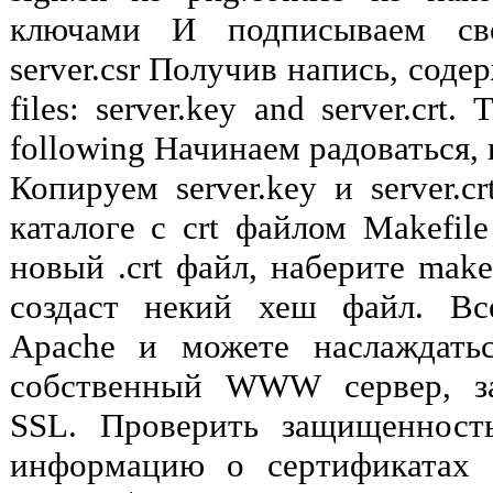
ключами И подписываем сво
server.csr Получив напись, сод
files: server.key and server.crt
following Начинаем радоваться, 
Копируем server.key и server.c
каталоге c crt файлом Makefil
новый .crt файл, наберите make
создаст некий хеш файл. Все
Apache и можете наслаждать
собственный WWW сервер, 
SSL. Проверить защищенност
информацию о сертификатах 