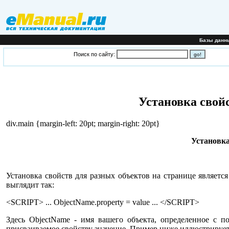
Базы данн
Поиск по сайту:
Установка свойс
div.main {margin-left: 20pt; margin-right: 20pt}
Установка
Установка свойств для разных объектов на странице являетс
выглядит так:
<SCRIPT> ... ObjectName.property = value ... </SCRIPT>
Здесь ObjectName - имя вашего объекта, определенное с п
присваиваемое свойству значение. Пример ниже иллюстрирует, 