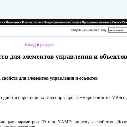
•
•
•
•
•
•
ых
Интернет
Компьютеры
Операционные системы
Программирование
Сети
Свя
Подпишись на рассылку:
Назад в раздел
тв для элементов управления и объекто
 свойств для элементов управления и объектов
я одной из простейших задач при программировании на VBScrip
омощью параметров ID или NAME; property - свойство объект
как это делается: