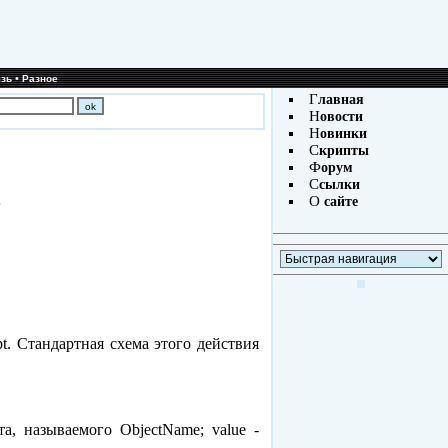
•
зь
Разное
Г
лавная
Н
овости
Н
овинки
С
крипты
Ф
орум
С
сылки
в
О
сайте
t. Стандартная схема этого действия
а, называемого ObjectName; value -