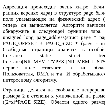
Адресация происходит очень хитро. Если
ранних версиях ядра) в структуре page был
поле указывающее на физический адрес (
теперь он вычисляется. Алгоритм вычисл
обнаружить в следующей функции ядра. st
unsigned long page_address(struct page * pa
PAGE_OFFSET + PAGE_SIZE * (page - m
Свободные страницы хранятся в особой
free_area static struct free_ar
free_area[NR_MEM_TYPES][NR_MEM_LIS
первое поле отвечает за тип облас
Пользователя, DMA и т.д. И обрабатывают
интересному алгоритму.
Страницы делятся на свободные непрерыв
размера 2 в степени x умноженной на разм
((2^x)*PAGE_SIZE). Области одного разм