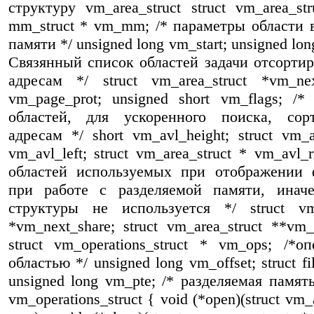
структуру vm_area_struct struct vm_area_str
mm_struct * vm_mm; /* параметры области 
памяти */ unsigned long vm_start; unsigned lon
Связянный список областей задачи отсорти
адресам */ struct vm_area_struct *vm_nex
vm_page_prot; unsigned short vm_flags; /*
областей, для ускоренного поиска, сор
адресам */ short vm_avl_height; struct vm_a
vm_avl_left; struct vm_area_struct * vm_avl_r
областей используемых при отображении 
при работе с разделяемой памяти, иначе
структуры не используется */ struct vm_
*vm_next_share; struct vm_area_struct **vm_
struct vm_operations_struct * vm_ops; /*о
областью */ unsigned long vm_offset; struct fi
unsigned long vm_pte; /* разделяемая память 
vm_operations_struct { void (*open)(struct vm_