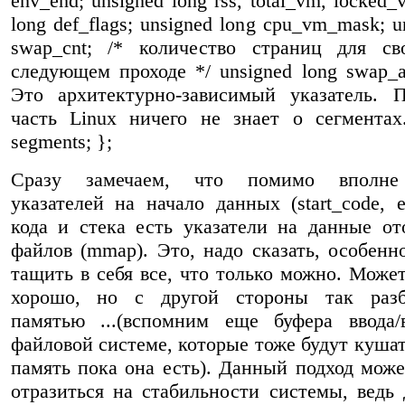
env_end; unsigned long rss, total_vm, locked_
long def_flags; unsigned long cpu_vm_mask; u
swap_cnt; /* количество страниц для св
следующем проходе */ unsigned long swap_ad
Это архитектурно-зависимый указатель. 
часть Linux ничего не знает о сегментах
segments; };
Сразу замечаем, что помимо вполне
указателей на начало данных (start_code, e
кода и стека есть указатели на данные о
файлов (mmap). Это, надо сказать, особенно
тащить в себя все, что только можно. Может
хорошо, но с другой стороны так разба
памятью ...(вспомним еще буфера ввода/
файловой системе, которые тоже будут кушат
память пока она есть). Данный подход може
отразиться на стабильности системы, ведь 