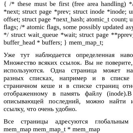
{ /* these must be first (free area handling) *
*next; struct page *prev; struct inode *inode; 
offset; struct page *next_hash; atomic_t count; 
flags; /* atomic flags, some possibly updated a
*/ struct wait_queue *wait; struct page **pprev
buffer_head * buffers; } mem_map_t;
Уже тут наблюдается определенная навор
Множество всяких ссылок. Вы не поверите,
используются. Одна страница может на
разных списках, например и в списке
страничном кеше и в списке страниц отн
отображенному в память файлу (inode).В
описывающей последний, можно найти 
ссылку, что очень удобно.
Все страницы адресуются глобальным 
mem_map mem_map_t * mem_map