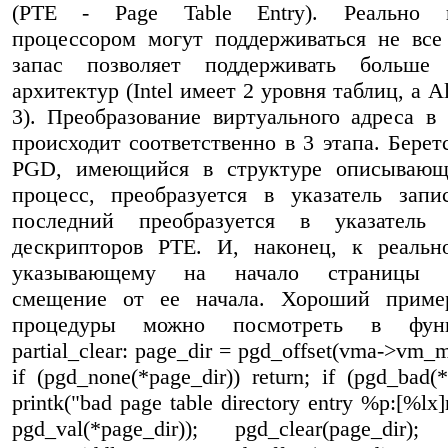
(PTE - Page Table Entry). Реально 
процессором могут поддерживаться не все
запас позволяет поддерживать больше
архитектур (Intel имеет 2 уровня таблиц, а A
3). Преобразование виртуального адреса в
происходит соответственно в 3 этапа. Берет
PGD, имеющийся в структуре описываю
процесс, преобразуется в указатель зап
последний преобразуется в указатель
дескрипторов PTE. И, наконец, к реальн
указывающему на начало страницы п
смещение от ее начала. Хороший приме
процедуры можно посмотреть в фун
partial_clear: page_dir = pgd_offset(vma->vm_m
if (pgd_none(*page_dir)) return; if (pgd_bad(*
printk("bad page table directory entry %p:[%lx]
pgd_val(*page_dir)); pgd_clear(page_dir)