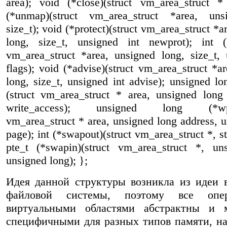
area); void (*close)(struct vm_area_struct *
(*unmap)(struct vm_area_struct *area, uns
size_t); void (*protect)(struct vm_area_struct *a
long, size_t, unsigned int newprot); int (*
vm_area_struct *area, unsigned long, size_t, 
flags); void (*advise)(struct vm_area_struct *a
long, size_t, unsigned int advise); unsigned l
(struct vm_area_struct * area, unsigned long 
write_access); unsigned long (*wppa
vm_area_struct * area, unsigned long address, 
page); int (*swapout)(struct vm_area_struct *, st
pte_t (*swapin)(struct vm_area_struct *, un
unsigned long); };
Идея данной структуры возникла из идеи 
файловой системы, поэтому все опе
виртуальными областями абстрактны и 
специфичными для разных типов памяти, н