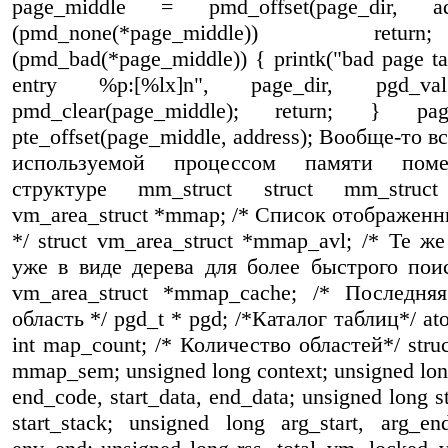
page_middle = pmd_offset(page_dir, ad
(pmd_none(*page_middle)) re
(pmd_bad(*page_middle)) { printk("bad page tab
entry %p:[%lx]n", page_dir, pgd_val(*p
pmd_clear(page_middle); return; } pa
pte_offset(page_middle, address); Вообще-то в
используемой процессом памяти пом
структуре mm_struct struct mm_struc
vm_area_struct *mmap; /* Список отображенн
*/ struct vm_area_struct *mmap_avl; /* Те ж
уже в виде дерева для более быстрого поиск
vm_area_struct *mmap_cache; /* Последня
область */ pgd_t * pgd; /*Каталог таблиц*/ ato
int map_count; /* Количество областей*/ stru
mmap_sem; unsigned long context; unsigned long
end_code, start_data, end_data; unsigned long st
start_stack; unsigned long arg_start, arg_end