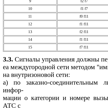
9
f2 f7
10
f1 f7
11
f0 f11
12
f1 f11
13
f2 f11
14
f1 f11
15
f7 f11
3.3.
Сигналы управления должны пер
еа междугородной сети методом "им
на внутризоновой сети:
а) по заказно-соединительным 
инфор-
мации о категории и номере вызы
АТС с