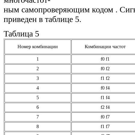
ным самопроверяющим кодом . Сиг
приведен в таблице 5.
Таблица 5
Номер комбинации
Комбинации частот
1
f0 f1
2
f0 f2
3
f1 f2
4
f0 f4
5
f1 f4
6
f2 f4
7
f0 f7
8
f1 f7