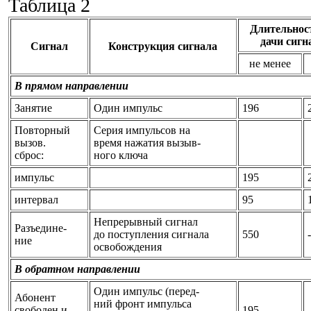
Таблица 2
Длительнос
дачи сигн
Сигнал
Конструкция сигнала
не менее
В прямом направлении
Занятие
Один импульс
196
Повторный
Серия импульсов на
вызов.
время нажатия вызыв-
сброс:
ного ключа
импульс
195
интервал
95
Непрерывный сигнал
Разъедине-
до поступления сигнала
550
-
ние
освобождения
В обратном направлении
Один импульс (перед-
Абонент
ний фронт импульса
свободен и
195