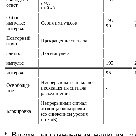
, зад-
ответ
ний - )
Отбой:
195
импульс:
Серия импульсов
95
интервал
Повторный
Прекращение сигнала
ответ
Занято:
Два импульса
импульс
195
интервал
95
Непрерывный сигнал до
Освобожде-
прекращения сигнала
-
ние
разъединения
Непрерывный сигнал
до конца блокировки
Блокировка
-
-
(со снижением уровня
на 3 дБ)
* Время распознавания наличия с