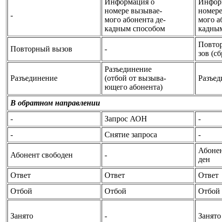
Информация о
Инфор
номере вызывае-
номере
-
мого абонента де-
мого а
кадным способом
кадны
Повто
Повторный вызов
-
зов (сб
Разъединение
Разъединение
(отбой от вызыва-
Разъед
ющего абонента)
В обратном направлении
-
Запрос АОН
-
-
Снятие запроса
-
Абонен
Абонент свободен
-
ден
Ответ
Ответ
Ответ
Отбой
Отбой
Отбой
Занято
-
Занято