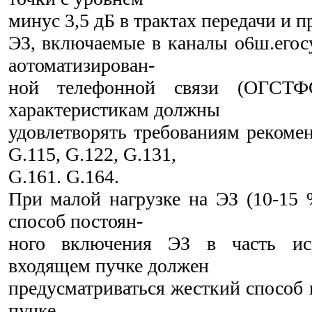
минус 3,5 дБ в трактах передачи и п
ЭЗ, включаемые в каналы о6ш.егос
аотоматизирован-
ной телефонной связи (ОГСТФС
характеристикам должны
удовлетворять требованиям реком
G.115, G.122, G.131,
G.161. G.164.
При малой нагрузке на ЭЗ (10-15 
способ постоян-
ного включения ЭЗ в часть ис
входящем пучке должен
предусматриваться жесткий способ 
пучке.