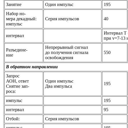
Занятие
Один импульс
195
Набор но-
мера декадный:
Серия импульсов
40
импульс
Интервал Т 
интервал
при v=7-13 
Непрерывный сигнал
Разъедине-
до получения сигнала
550
ние
освобождения
В обратном направлении
Запрос
АОН, ответ
Один импульс
195
Снятие зап-
Два импульса
роса:
импульс
195
интервал
95
Отбой:
Серия импульсов
импульс
195