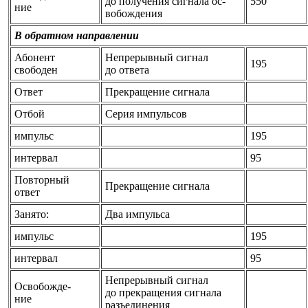
до получения сигнала ос-
550
ние
вобождения
В обратном направлении
Абонент
Непрерывный сигнал
195
свободен
до ответа
Ответ
Прекращение сигнала
Отбой
Серия импульсов
импульс
195
интервал
95
Повторный
Прекращение сигнала
ответ
Занято:
Два импульса
импульс
195
интервал
95
Непрерывный сигнал
Освобожде-
до прекращения сигнала
ние
разъединения