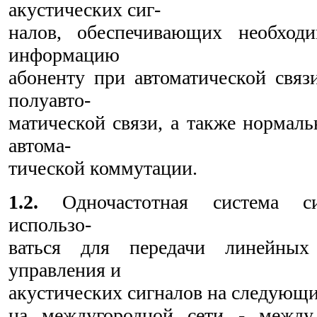
акустических сиг-
налов, обеспечивающих необход
информацию
абоненту при автоматической связ
полуавто-
матической связи, а также нормаль
автома-
тической коммутации.
1.2.
Одночастотная система си
использо-
ваться для передачи линейных 
управления и
акустических сигналов на следующи
на междугородной сети - между