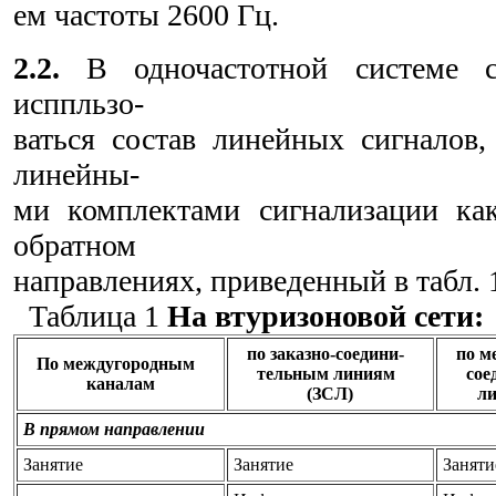
ем частоты 2600 Гц.
2.2.
В одночастотной системе с
исппльзо-
ваться состав линейных сигналов
линейны-
ми комплектами сигнализации ка
обратном
направлениях, приведенный в табл. 
Таблица 1
На втуризоновой сети:
по заказно-соедини-
по м
По междугородным
тельным линиям
сое
каналам
(ЗСЛ)
л
В прямом направлении
Занятие
Занятие
Заняти