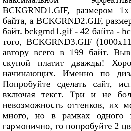
BCKGRND1.GIF, размером 1х1
байта, а BCKGRND2.GIF, размер
байт. bckgrnd1.gif - 42 байта - b
того, BCKGRND3.GIF (1000х11
автору всего в 199 байт. Вы
скупой платит дважды! Хор
начинающих. Именно по диза
Попробуйте сделать сайт, ис
включая текст. Три и не бо
невозможность оттенков, их м
много, но в рамках одного 
гармонично, то попробуйте 2 цве