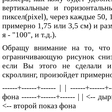
вертикальные и горизонталь
пиксел(pixel), через каждые 50,
примерно 1,75 или 3,5 см) и разм
я - "100", и т.д.).
Обращу внимание на то, что
ограничивающую рисунок сниз
если Вы этого не сделали и
скроллинг, произойдет примерн
------+------+------ | | ------+----
фона ------+------+------ | | <-- дырка
<-- второй показ фона