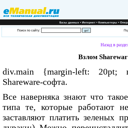
•
•
•
Базы данных
Интернет
Компьютеры
Опер
Поиск по сайту:
По
Назад в разде
Взлом Sharewar
div.main {margin-left: 20pt; 
Shareware-софта.
Все наверняка знают что тако
типа те, которые работают н
заставляют платить зеленых п
дураки:) Можно переинсталлит