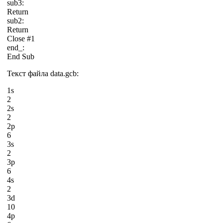
sub3:
Return
sub2:
Return
Close #1
end_:
End Sub
Текст файла data.gcb:
1s
2
2s
2
2p
6
3s
2
3p
6
4s
2
3d
10
4p