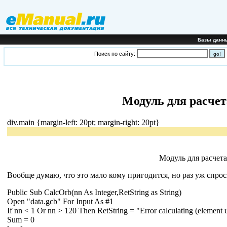
Базы данн
Поиск по сайту:
Модуль для расчет
div.main {margin-left: 20pt; margin-right: 20pt}
Модуль для расчет
Вообще думаю, что это мало кому пригодится, но раз уж спроси
Public Sub CalcOrb(nn As Integer,RetString as String)
Open "data.gcb" For Input As #1
If nn < 1 Or nn > 120 Then RetString = "Error calculating (elemen
Sum = 0