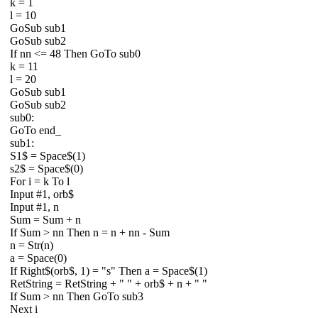
k = 1
l = 10
GoSub sub1
GoSub sub2
If nn <= 48 Then GoTo sub0
k = 11
l = 20
GoSub sub1
GoSub sub2
sub0:
GoTo end_
sub1:
S1$ = Space$(1)
s2$ = Space$(0)
For i = k To l
Input #1, orb$
Input #1, n
Sum = Sum + n
If Sum > nn Then n = n + nn - Sum
n = Str(n)
a = Space(0)
If Right$(orb$, 1) = "s" Then a = Space$(1)
RetString = RetString + " " + orb$ + n + " "
If Sum > nn Then GoTo sub3
Next i