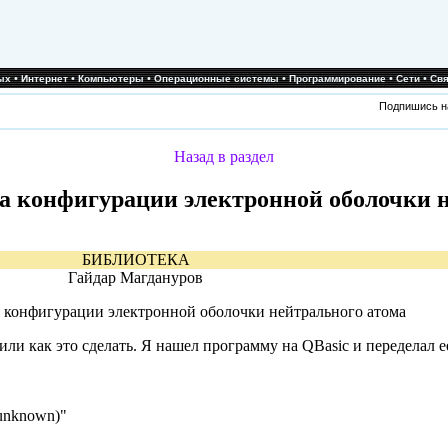
•
•
•
•
•
•
ых
Интернет
Компьютеры
Операционные системы
Программирование
Сети
Свя
Подпишись н
Назад в раздел
а конфигурации электронной оболочки 
БИБЛИОТЕКА
Гайдар Магдануров
а конфигурации электронной оболочки нейтрального атома
ли как это сделать. Я нашел программу на QBasic и переделал ее 
t unknown)"