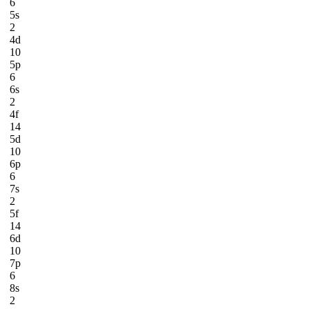
6
5s
2
4d
10
5p
6
6s
2
4f
14
5d
10
6p
6
7s
2
5f
14
6d
10
7p
6
8s
2