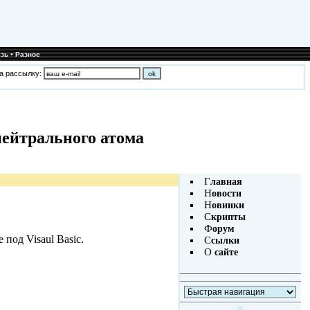
•
зь
Разное
а рассылку:
нейтрального атома
Г
лавная
Н
овости
Н
овинки
С
крипты
Ф
орум
под Visaul Basic.
С
сылки
О
сайте