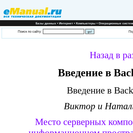
•
•
•
Базы данных
Интернет
Компьютеры
Операционные систе
Поиск по сайту:
По
Назад в ра
Введение в Back
Введение в Back
Виктор и Натал
Место серверных компон
информационном простра