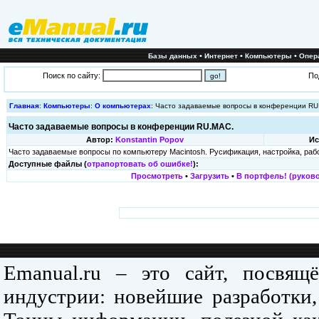
•
•
•
Базы данных
Интернет
Компьютеры
Опер
Поиск по сайту:
По
Главная
:
Компьютеры
:
О компьютерах
: Часто задаваемые вопpосы в конфеpенции RU
Часто задаваемые вопpосы в конфеpенции RU.MAC.
Автор:
Konstantin Popov
Ис
Часто задаваемые вопpосы по компьютеру Macintosh. Русификация, настройка, рабо
Доступные файлы (
отрапортовать об ошибке!
):
Просмотреть
•
Загрузить
•
В портфель! (руково
Emanual.ru – это сайт, посвя
индустрии: новейшие разработки,