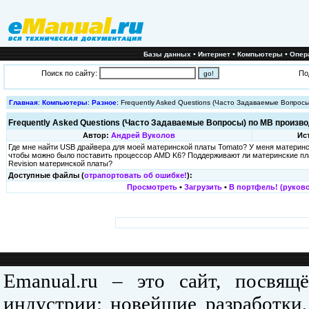
•
•
•
Базы данных
Интернет
Компьютеры
Опер
Поиск по сайту:
По
Главная
:
Компьютеры
:
Разное
: Frequently Asked Questions (Часто Задаваемые Вопpос
Frequently Asked Questions (Часто Задаваемые Вопpосы) по MB произво
Автор:
Андрей Вуколов
Ис
Где мне найти USB драйвера для моей материнской платы Tomato? У меня материнс
чтобы можно было поставить процессор AMD K6? Поддерживают ли материнские пла
Revision материнской платы?
Доступные файлы (
отрапортовать об ошибке!
):
Просмотреть
•
Загрузить
•
В портфель! (руково
Emanual.ru – это сайт, посвя
индустрии: новейшие разработки,