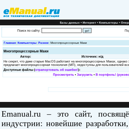
•
•
•
Базы данных
Интернет
Компьютеры
Опер
Поиск по сайту:
По
Главная
:
Компьютеры
:
Разное
: Многопроцессорные Маки
Многопроцессорные Маки
Автор:
Источник: н/д
Не секрет, что даже старые MacOS работают на многопроцессорных Маках, однако 
предлагает многопроцессорная технология (МП), недоступны для пользователей в
Доступные файлы (
отрапортовать об ошибке!
):
Просмотреть
•
Загрузить
•
В портфель! (руково
Emanual.ru – это сайт, посвя
индустрии: новейшие разработки,