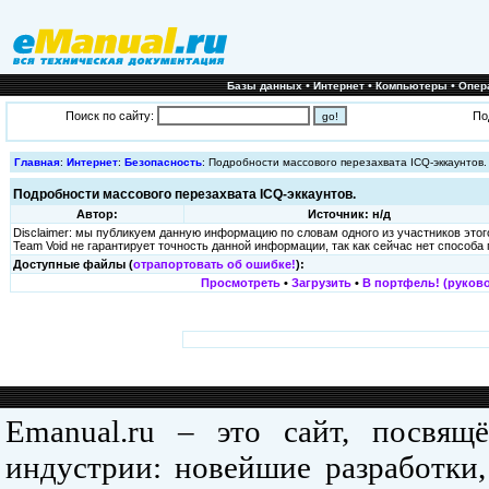
•
•
•
Базы данных
Интернет
Компьютеры
Опер
Поиск по сайту:
По
Главная
:
Интернет
:
Безопасность
: Подробности массового перезахвата ICQ-эккаунтов.
Подробности массового перезахвата ICQ-эккаунтов.
Автор:
Источник: н/д
Disclaimer: мы публикуем данную информацию по словам одного из участников это
Team Void не гарантирует точность данной информации, так как сейчас нет способа
Доступные файлы (
отрапортовать об ошибке!
):
Просмотреть
•
Загрузить
•
В портфель! (руково
Emanual.ru – это сайт, посвя
индустрии: новейшие разработки,