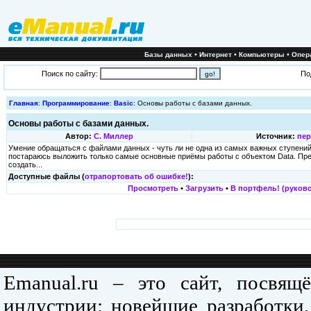
•
•
•
Базы данных
Интернет
Компьютеры
Опер
Поиск по сайту:
По
Главная
:
Программирование
:
Basic
: Основы работы с базами данных.
Основы работы с базами данных.
Автор:
С. Миллер
Источник:
пер
Умение обращаться с файлами данных - чуть ли не одна из самых важных ступений 
постараюсь выложить только самые основные приёмы работы с объектом Data. Пре
создать...
Доступные файлы (
отрапортовать об ошибке!
):
Просмотреть
•
Загрузить
•
В портфель! (руково
Emanual.ru – это сайт, посвя
индустрии: новейшие разработки,