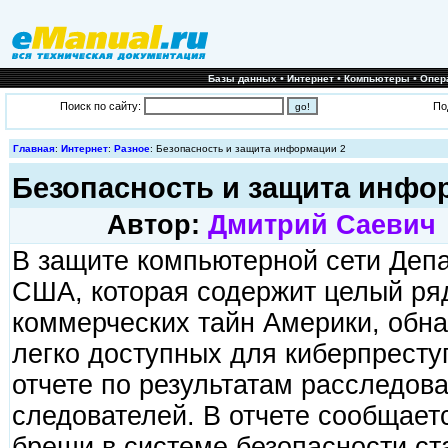
•
•
•
Базы данных
Интернет
Компьютеры
Опер
Поиск по сайту:
По
Главная
:
Интернет
:
Разное
: Безопасность и защита информации 2
Безопасность и защита инфо
Автор:
Дмитрий Саевич
В защите компьютерной сети Деп
США, которая содержит целый ря
коммерческих тайн Америки, обна
легко доступных для киберпресту
отчете по результатам расследов
следователей. В отчете сообщает
бреши в системе безопасности ста