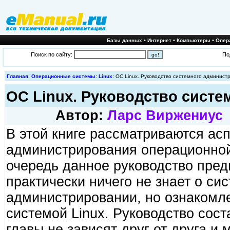
•
•
•
Базы данных
Интернет
Компьютеры
Опер
Поиск по сайту:
По
Главная
:
Операционные системы
:
Linux
: ОС Linux. Руководство системного админист
ОС Linux. Руководство систе
Автор:
Ларс Виржениус
В этой книге рассматриваются ас
администрирования операционной
очередь данное руководство предн
практически ничего не знает о си
администрировании, но ознакомле
системой Linux. Руководство сост
главы не зависят друг от друга и