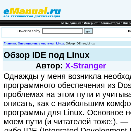
•
•
•
Базы данных
Интернет
Компьютеры
Опер
Поиск по сайту:
По
Главная
:
Операционные системы
:
Linux
: Обзор IDE под Linux
Обзор IDE под Linux
Автор:
X-Stranger
Однажды у меня возникла необхо
программного обеспечения из Dos 
проблемах на этом пути и учитыв
описать, как с наибольшим комфо
программы для Linux. Основное н
моем пути (и читателей тоже:), —
либо IDE (Integrated Development 