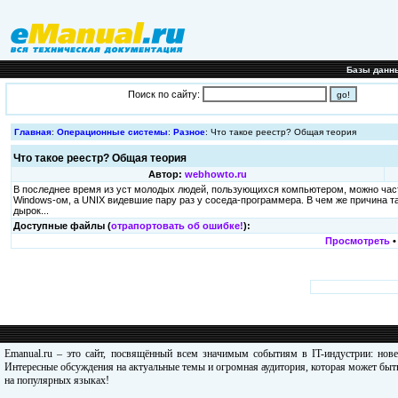
Базы данн
Поиск по сайту:
Главная
:
Операционные системы
:
Разное
: Что такое реестр? Общая теория
Что такое реестр? Общая теория
Автор:
webhowto.ru
В последнее время из уст молодых людей, пользующихся компьютером, можно част
Windows-ом, а UNIX видевшие пару раз у соседа-программера. В чем же причина т
дырок...
Доступные файлы (
отрапортовать об ошибке!
):
Просмотреть
Emanual.ru – это сайт, посвящённый всем значимым событиям в IT-индустрии: нов
Интересные обсуждения на актуальные темы и огромная аудитория, которая может быть
на популярных языках!