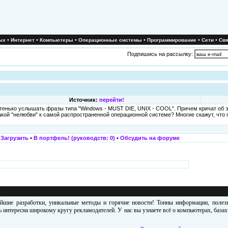
•
•
•
•
•
•
ых
Интернет
Компьютеры
Операционные системы
Программирование
Сети
Свя
Подпишись на рассылку:
Источник:
перейти!
енько услышать фразы типа "Windows - MUST DIE, UNIX - COOL". Причем кричат об э
акой "нелюбви" к самой распространенной операционной системе? Многие скажут, что
•
Загрузить
•
В портфель! (руководств: 0)
•
Обсудить на форуме
ейшие разработки, уникальные методы и горячие новости! Тонны информации, поле
 интересна широкому кругу рекламодателей. У нас вы узнаете всё о компьютерах, база