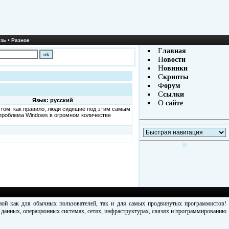
•
зь
Разное
Г
лавная
Н
овости
Н
овинки
С
крипты
Ф
орум
С
сылки
Язык: русский
О
сайте
том, как правило, люди сидящие под этим самым
 проблема Windows в огромном количестве
зной как для обычных пользователей, так и для самых продвинутых программистов!
х данных, операционных системах, сетях, инфраструктурах, связях и программированию