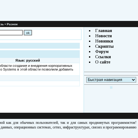
•
зь
Разное
Г
лавная
Н
овости
Н
овинки
С
крипты
Ф
орум
С
сылки
Язык: русский
О
сайте
 области создания и внедрения корпоративных
o Systems в этой области позволили добавить
зной как для обычных пользователей, так и для самых продвинутых программистов!
х данных, операционных системах, сетях, инфраструктурах, связях и программированию