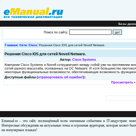
Базы данн
Поиск по сайту:
Главная
:
Сети
:
Cisco
: Решения Cisco IOS для сетей Novell Netware.
Решения Cisco IOS для сетей Novell Netware.
Автор:
Cisco Systems
Компании Cisco Systems и Novell сотрудничают между собой уже на протяжении мн
сетей разного масштаба, основанных на ОС Netware. И хотя большинство протокол
некоторые функциональные возможности, обеспечивающие возможность функциони
Доступные файлы (
отрапортовать об ошибке!
):
Просмотреть
Emanual.ru – это сайт, посвящённый всем значимым событиям в IT-индустрии: нов
Интересные обсуждения на актуальные темы и огромная аудитория, которая может быть
на популярных языках!