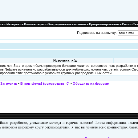
•
•
•
•
•
•
ых
Интернет
Компьютеры
Операционные системы
Программирование
Сети
Свя
Подпишись на рассылку:
Источник: н/д
огих лет. За это время было проведено большое количество совместных разработок в
ов Netware изначально разрабатывалось для небольших локальных сетей, усилия Cisc
рования этих протоколов в условиях крупных распределенных сетей.
•
Загрузить
•
В портфель! (руководств: 0)
•
Обсудить на форуме
ейшие разработки, уникальные методы и горячие новости! Тонны информации, поле
 интересна широкому кругу рекламодателей. У нас вы узнаете всё о компьютерах, база