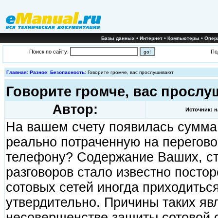
•
•
•
Базы данных
Интернет
Компьютеры
Опер
Поиск по сайту:
По
Главная
:
Разное
:
Безопасность
: Говорите громче, вас прослушивают
Говорите громче, вас просл
Автор:
Источник: н
На вашем счету появилась сумм
реально потраченную на перегов
телефону? Содержание Ваших, с
разговоров стало известно пост
сотовых сетей иногда приходиться
утвердительно. Причины таких яв
несовершенстве защиты сотовой с