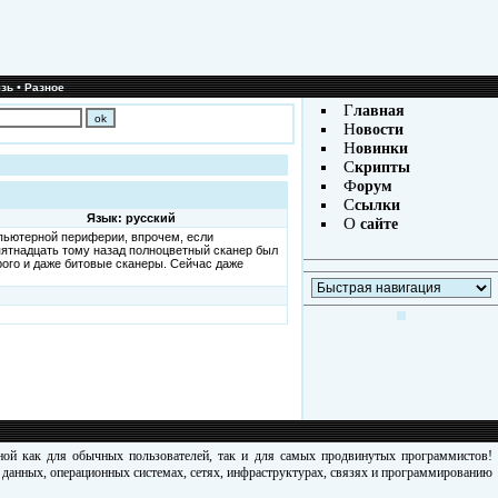
•
зь
Разное
Г
лавная
Н
овости
Н
овинки
С
крипты
Ф
орум
С
сылки
Язык: русский
О
сайте
мпьютерной периферии, впрочем, если
пятнадцать тому назад полноцветный сканер был
рого и даже битовые сканеры. Сейчас даже
зной как для обычных пользователей, так и для самых продвинутых программистов!
х данных, операционных системах, сетях, инфраструктурах, связях и программированию