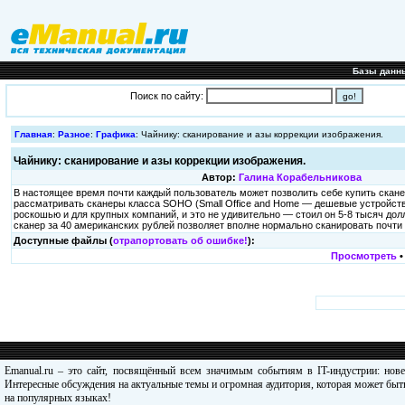
Базы данн
Поиск по сайту:
Главная
:
Разное
:
Графика
: Чайнику: сканирование и азы коррекции изображения.
Чайнику: сканирование и азы коррекции изображения.
Автор:
Галина Корабельникова
В настоящее время почти каждый пользователь может позволить себе купить скане
рассматривать сканеры класса SOHO (Small Office and Home — дешевые устройств
роскошью и для крупных компаний, и это не удивительно — стоил он 5-8 тысяч до
сканер за 40 американских рублей позволяет вполне нормально сканировать почти 
Доступные файлы (
отрапортовать об ошибке!
):
Просмотреть
Emanual.ru – это сайт, посвящённый всем значимым событиям в IT-индустрии: нов
Интересные обсуждения на актуальные темы и огромная аудитория, которая может быть
на популярных языках!