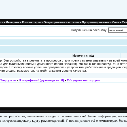
•
•
•
•
•
•
ых
Интернет
Компьютеры
Операционные системы
Программирование
Сети
Свя
Подпишись на рассылку:
Источник: н/д
р. Эти устройства в результате прогресса стали почти самыми дешевыми из всей ко
а для маленьких фирм и домашнего использования). Но так было не всегда. Еще лет 
лларов. Поэтому вполне успешно продавались устройства, работающие в градациях се
что угодно, разумеется, на любительском уровне качества.
•
Загрузить
•
В портфель! (руководств: 0)
•
Обсудить на форуме
ейшие разработки, уникальные методы и горячие новости! Тонны информации, поле
 интересна широкому кругу рекламодателей. У нас вы узнаете всё о компьютерах, база