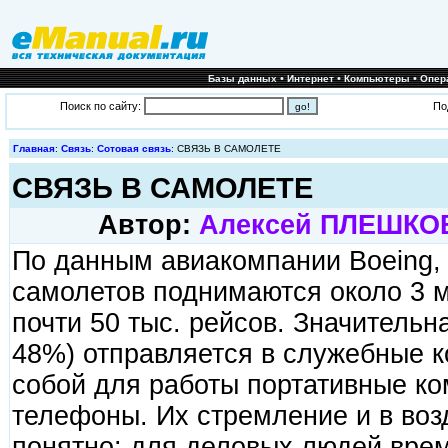
•
•
•
Базы данных
Интернет
Компьютеры
Опер
Поиск по сайту:
По
Главная
:
Связь
:
Сотовая связь
: СВЯЗЬ В САМОЛЕТЕ
СВЯЗЬ В САМОЛЕТЕ
Автор:
Алексей ПЛЕШКО
По данным авиакомпании Boeing, 
самолетов поднимаются около 3 
почти 50 тыс. рейсов. Значительн
48%) отправляется в служебные к
собой для работы портативные к
телефоны. Их стремление и в воз
понятно: для деловых людей врем