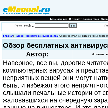
•
•
•
Базы данных
Интернет
Компьютеры
Опер
Поиск по сайту:
По
Главная
:
Разное
:
Программные руководства
: Обзор бесплатных антивирусных програ
Обзор бесплатных антивиру
Автор:
Источник: н
Наверное, все вы, дорогие читат
компьютерных вирусах и представ
неприятных вещей они могут натво
быть, и избежал этого неприятног
слышали печальные истории от св
жаловавшихся на очередную зара
данные на винчестере. И это ладн