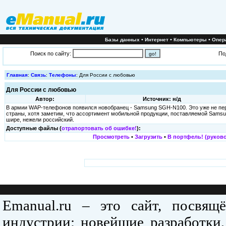
•
•
•
Базы данных
Интернет
Компьютеры
Опер
Поиск по сайту:
По
Главная
:
Связь
:
Телефоны
: Для России с любовью
Для России с любовью
Автор:
Источник: н/д
В армии WAP-телефонов появился новобранец - Samsung SGH-N100. Это уже не пер
страны, хотя заметим, что ассортимент мобильной продукции, поставляемой Samsung
шире, нежели российский.
Доступные файлы (
отрапортовать об ошибке!
):
Просмотреть
•
Загрузить
•
В портфель! (руково
Emanual.ru – это сайт, посвя
индустрии: новейшие разработки,