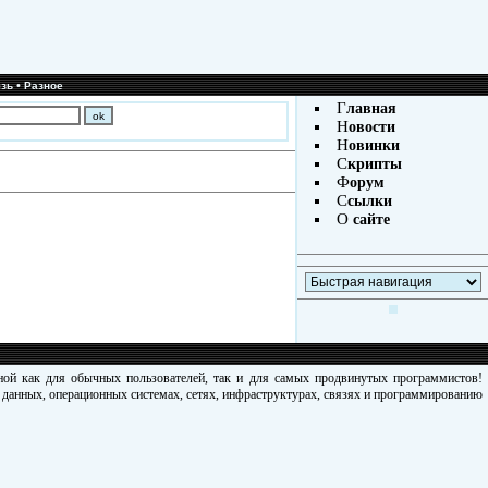
•
зь
Разное
Г
лавная
Н
овости
Н
овинки
С
крипты
Ф
орум
С
сылки
О
сайте
зной как для обычных пользователей, так и для самых продвинутых программистов!
х данных, операционных системах, сетях, инфраструктурах, связях и программированию