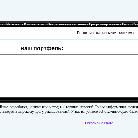
•
•
•
•
•
•
ых
Интернет
Компьютеры
Операционные системы
Программирование
Сети
Свя
Подпишись на рассылку:
Ваш портфель:
ейшие разработки, уникальные методы и горячие новости! Тонны информации, поле
 интересна широкому кругу рекламодателей. У нас вы узнаете всё о компьютерах, база
Реклама на сайте