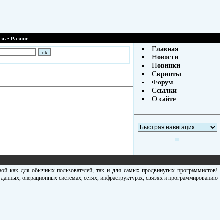
•
зь
Разное
Г
лавная
Н
овости
Н
овинки
С
крипты
Ф
орум
С
сылки
О
сайте
зной как для обычных пользователей, так и для самых продвинутых программистов!
х данных, операционных системах, сетях, инфраструктурах, связях и программированию