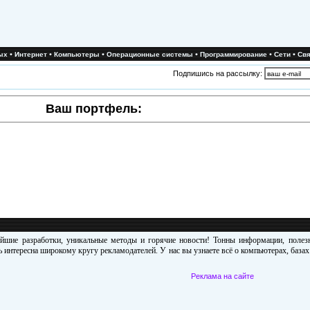
•
•
•
•
•
•
ых
Интернет
Компьютеры
Операционные системы
Программирование
Сети
Свя
Подпишись на рассылку:
Ваш портфель:
ейшие разработки, уникальные методы и горячие новости! Тонны информации, поле
 интересна широкому кругу рекламодателей. У нас вы узнаете всё о компьютерах, база
Реклама на сайте