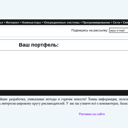
•
•
•
•
•
•
ых
Интернет
Компьютеры
Операционные системы
Программирование
Сети
Свя
Подпишись на рассылку:
Ваш портфель:
ейшие разработки, уникальные методы и горячие новости! Тонны информации, поле
 интересна широкому кругу рекламодателей. У нас вы узнаете всё о компьютерах, база
Реклама на сайте