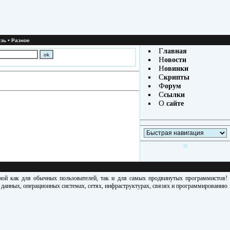
•
зь
Разное
Г
лавная
Н
овости
Н
овинки
С
крипты
Ф
орум
С
сылки
О
сайте
зной как для обычных пользователей, так и для самых продвинутых программистов!
х данных, операционных системах, сетях, инфраструктурах, связях и программированию