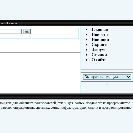
•
зь
Разное
Г
лавная
Н
овости
Н
овинки
С
крипты
Ф
орум
С
сылки
О
сайте
зной как для обычных пользователей, так и для самых продвинутых программистов!
х данных, операционных системах, сетях, инфраструктурах, связях и программированию