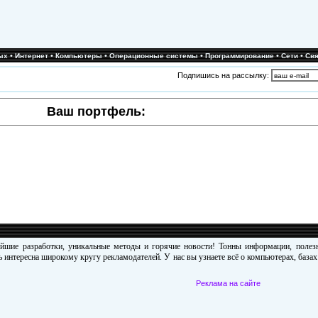
•
•
•
•
•
•
ых
Интернет
Компьютеры
Операционные системы
Программирование
Сети
Свя
Подпишись на рассылку:
Ваш портфель:
ейшие разработки, уникальные методы и горячие новости! Тонны информации, поле
 интересна широкому кругу рекламодателей. У нас вы узнаете всё о компьютерах, база
Реклама на сайте