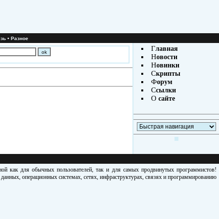
•
зь
Разное
Г
лавная
Н
овости
Н
овинки
С
крипты
Ф
орум
С
сылки
О
сайте
зной как для обычных пользователей, так и для самых продвинутых программистов!
х данных, операционных системах, сетях, инфраструктурах, связях и программированию