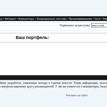
•
•
•
•
•
•
ых
Интернет
Компьютеры
Операционные системы
Программирование
Сети
Свя
Подпишись на рассылку:
Ваш портфель:
ейшие разработки, уникальные методы и горячие новости! Тонны информации, поле
 интересна широкому кругу рекламодателей. У нас вы узнаете всё о компьютерах, база
Реклама на сайте