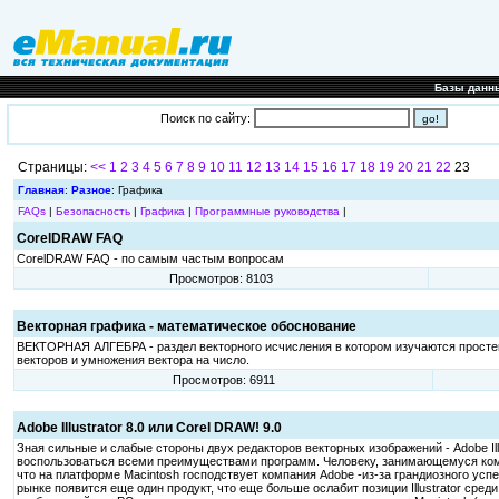
Базы данн
Поиск по сайту:
Страницы:
<<
1
2
3
4
5
6
7
8
9
10
11
12
13
14
15
16
17
18
19
20
21
22
23
Главная
:
Разное
: Графика
FAQs
|
Безопасность
|
Графика
|
Программные руководства
|
CorelDRAW FAQ
CorelDRAW FAQ - по самым частым вопросам
Просмотров: 8103
Векторная графика - математическое обоснование
ВЕКТОРНАЯ АЛГЕБРА - раздел векторного исчисления в котором изучаются простей
векторов и умножения вектора на число.
Просмотров: 6911
Adobe Illustrator 8.0 или Corel DRAW! 9.0
Зная сильные и слабые стороны двух редакторов векторных изображений - Adobe Illu
воспользоваться всеми преимуществами программ. Человеку, занимающемуся компь
что на платформе Macintosh господствует компания Adobe -из-за грандиозного успех
рынке появится еще один продукт, что еще больше ослабит позиции Illustrator сред