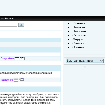
•
зь
Разное
Г
лавная
Н
овости
Н
овинки
С
крипты
Ф
орум
С
сылки
О
сайте
Подробнее
ерации над векторами: операция сложения
Подробнее
начинающие дизайнеры могут выбрать, а опытные -
ий, и второй - для векторных. Так сложилось,
еснить конкуренты. Более того, вскоре на этом
нополист по выпуску редакторов векторных