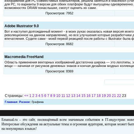
изображений для РС-совместимых компьютеров, решила заняться и Macintosh (сч
для РС, то варианты 9 версии для обеих платформ будут выпущены одновременно. С
возможностях DRAW понаслышке, смогут оценить их сами.
Просмотров: 7952
Adobe Illustrator 9.0
Вот и наступил долгожданный момент - в моих руках оказалась новая версия моего
революционное на данном направлении), но все улучшения которые разработчики до
впечатления. Судите сами - моей первой реакцией после работы с Illustrator была фра
Просмотров: 8682
Macromedia FreeHand
Область применения векторных изображений достаточна широка — это логотипы, 
вещи — начиная от рисунков денежных знаков и кончая дизайном модных коллекци
Просмотров: 8369
Страницы:
<<
1
2
3
4
5
6
7
8
9
10
11
12
13
14
15
16
17
18
19
20
21
22
23
Главная
:
Разное
: Графика
Emanual.ru – это сайт, посвящённый всем значимым событиям в IT-индустрии: нов
Интересные обсуждения на актуальные темы и огромная аудитория, которая может быть
на популярных языках!