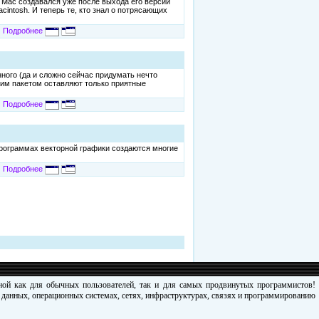
Mac создавался уже после выхода его версии
intosh. И теперь те, кто знал о потрясающих
Подробнее
нного (да и сложно сейчас придумать нечто
этим пакетом оставляют только приятные
Подробнее
рограммах векторной графики создаются многие
Подробнее
зной как для обычных пользователей, так и для самых продвинутых программистов!
х данных, операционных системах, сетях, инфраструктурах, связях и программированию