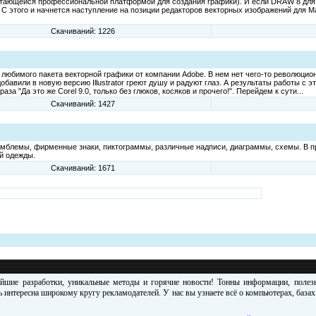
итающейся профессиональной платформой для создания графики). И если DRAW 8 для 
 этого и начнется наступление на позиции редакторов векторных изображений для Mac
Скачиваний: 1226
 любимого пакета векторной графики от компании Adobe. В нем нет чего-то революцио
бавили в новую версию Illustrator греют душу и радуют глаз. А результаты работы с 
за "Да это же Corel 9.0, только без глюков, косяков и прочего!". Перейдем к сути...
Скачиваний: 1427
эмблемы, фирменные знаки, пиктограммы, различные надписи, диаграммы, схемы. В п
й одежды.
Скачиваний: 1671
ейшие разработки, уникальные методы и горячие новости! Тонны информации, поле
 интересна широкому кругу рекламодателей. У нас вы узнаете всё о компьютерах, база