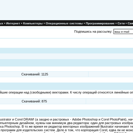
•
•
•
•
•
•
ых
Интернет
Компьютеры
Операционные системы
Программирование
Сети
Свя
Подпишись на рассылку:
Скачиваний: 1125
шие операции над (свободными) векторами. К числу операций относятся линейные оп
Скачиваний: 875
strator и Corel DRAW! (а заодно и растровых - Adobe Photoshop и Corel PhotoPaint), 
ютерным дизайном, нужны как минимум два редактора: один для растровых изображен
а Photoshop. В то же время ее редактор векторных изображений Illustrator начинают т
и программ для издательских систем. Дело в том, что корпорация Corel, едва ли не мо