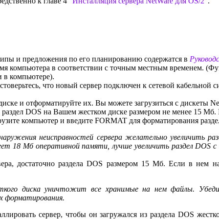
редственно к главе 4
"Инсталляция сервера NetWare для OS/2"
.
ипы и предложения по его планированию содержатся в
Руководс
емя компьютера в соответствии с точным местным временем. (Ф
 в компьютере).
стоверьтесь, что новый сервер подключен к сетевой кабельной с
диске и отформатируйте их. Вы можете загрузиться с дискеты Ne
е раздел DOS на Вашем жестком диске размером не менее 15 Mб.
агрузите компьютер и введите FORMAT для форматирования разде
бнаружения неисправностей сервера желательно увеличить ра
еет 18 Мб оперативной памяти, лучше увеличить раздел DOS с
вера, достаточно раздела DOS размером 15 Мб. Если в нем н
кого диска уничтожит все хранимые на нем файлы. Убедит
их форматирования.
ллировать сервер, чтобы он загружался из раздела DOS жестк