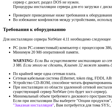
сервер с дискет, раздел DOS не нужен.
Процедуры инсталляции сервера для его загрузки с дис
Проверьте приведенные ниже требования к оборудовани
Во избежание конфликтов между устройствами, использу
Требования к оборудованию
Для инсталляции сервера NetWare 4.11 необходимо следующее
PC (или PC-совместимый) компьютер с процессором 386,
Минимум 20 Мб оперативной памяти.
WARNING:
Если Вы осуществляете инсталляцию из се
3 Мб. Если этого не сделать, Клиент 32 может занять 
По крайней мере одна сетевая плата.
Сетевая кабельная система (Ethernet, token ring, FDDI, ARC
Устройство CD-ROM, способное читать форматированные
При инсталляции из области удаленной сетевой инсталля
существующий сервер NetWare (это будет хост-сервер).
Минимальный объем требуемого дискового пространства 
Если при инсталляции Вы выберете "Опции продуктов",
"Заказная инсталляция"
, Вам потребуется для тома SYS: