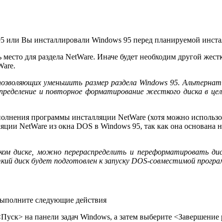
95 или Вы инсталлировали Windows 95 перед планируемой инста
место для раздела NetWare. Иначе будет необходим другой жестк
Ware.
озволяющих уменьшить размер раздела Windows 95. Альтернат
пределение и повторное форматирование жесткого диска в цел
олнения программы инсталляции NetWare (хотя можно использов
яции NetWare из окна DOS в Windows 95, так как она основана н
ком диске, можно перераспределить и переформатировать д
ткий диск будет подготовлен к запуску DOS-совместимой програ
выполните следующие действия
Пуск> на панели задач Windows, а затем выберите <Завершение 