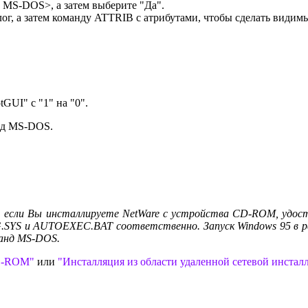
 MS-DOS>, а затем выберите "Да".
лог, а затем команду ATTRIB с атрибутами, чтобы сделать види
UI" с "1" на "0".
анд MS-DOS.
, если Вы инсталлируете NetWare с устройства CD-ROM, удосто
SYS и AUTOEXEC.BAT соответственно. Запуск Windows 95 в р
анд MS-DOS.
CD-ROM"
или
"Инсталляция из области удаленной сетевой инстал