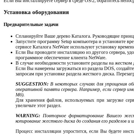
Если Вы инсталлируете сервер в среде OS/2, обратитесь непос
Установка оборудования
Предварительные задачи
Спланируйте Ваше дерево Каталога. Руководящие принц
Запустите программу Setup компьютера и установите вр
сервисе Каталога NetWare используют установку времени
Если Вы проводите инсталляцию из другого сервера, удо
программное обеспечение клиента NetWare.
В случае необходимости установите разделы на жестком 
Если Вы намерены загружаться из раздела DOS, создайт
запросам при установке раздела жесткого диска. Перез
SUGGESTION:
В некоторых случаях для упрощения о
оперативной памяти сервера. Например, если сервер им
Мб).
Для хранения файлов, используемых при загрузке сер
увеличьте этот раздел.
WARNING:
Повторное форматирование Вашего жест
копирование жесткого диска до создания его разделов и 
Процесс инсталляции упростится, если Вы будете инста