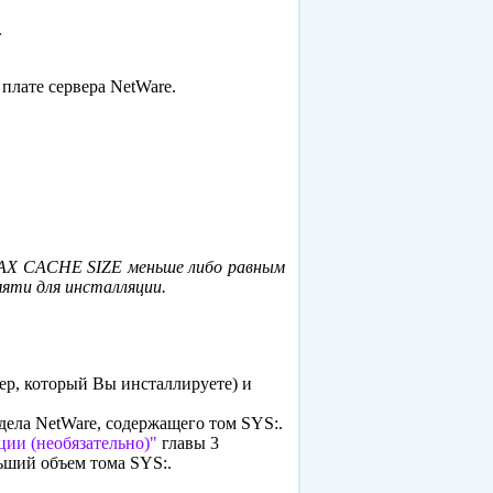
.
плате сервера NetWare.
 MAX CACHE SIZE меньше либо равным
яти для инсталляции.
ер, который Вы инсталлируете) и
дела NetWare, содержащего том SYS:.
ии (необязательно)"
главы 3
ьший объем тома SYS:.