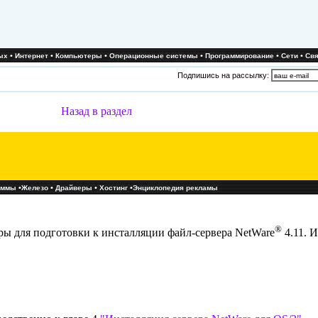
•
•
•
•
•
•
ых
Интернет
Компьютеры
Операционные системы
Программирование
Сети
Свя
Подпишись на рассылку:
Назад в раздел
•
•
•
•
аммы
Железо
Драйверы
Хостинг
Энциклопедия рекламы
®
ы для подготовки к инсталляции файл-сервера NetWare
4.11. 