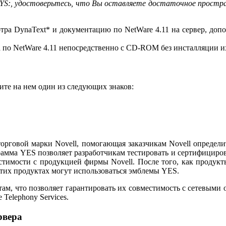
SYS:, удостоверьтесь, что Вы оставляете достаточное простр
ра DynaText* и документацию по NetWare 4.11 на сервер, допо
 по NetWare 4.11 непосредственно с CD-ROM без инсталляции их
ите на нем один из следующих знаков:
орговой марки Novell, помогающая заказчикам Novell определит
амма YES позволяет разработчикам тестировать и сертифициров
естимости с продукцией фирмы Novell. После того, как продук
тих продуктах могут использоваться эмблемы YES.
ам, что позволяет гарантировать их совместимость с сетевыми
Telephony Services.
рвера