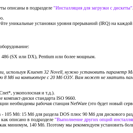
кеты описаны в подразделе
"Инсталляция для загрузки с дискеты"
ю.
йте уникальные установки уровня прерываний (IRQ) на каждой 
 оборудование:
 486 (SX или DX), Pentium или более мощным.
ти, используя Клиент 32 Novell, нужно установить параметр
до 8 Мб на компьютере с 20 Мб ОЗУ. Вам может не хватить пам
net*, узкополосная и т.д.).
 компакт-диски стандарта ISO 9660.
ции необходимы рабочая станция NetWare (это будет новый серв
- 105 Мб: 15 Мб для раздела DOS плюс 90 Мб для дискового раз
 как описано в подразделе
"Выполнение других опций инсталляц
, как минимум, 140 Мб. Поэтому мы рекомендуем установить бол