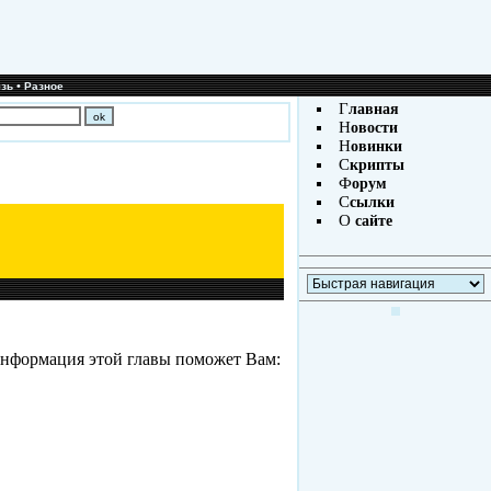
•
зь
Разное
Г
лавная
Н
овости
Н
овинки
С
крипты
Ф
орум
С
сылки
О
сайте
Информация этой главы поможет Вам: