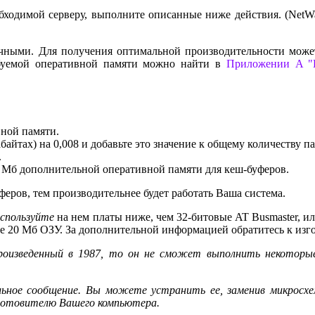
бходимой серверу, выполните описанные ниже действия. (NetWa
чными. Для получения оптимальной производительности может
буемой оперативной памяти можно найти в
Приложении A "В
ной памяти.
айтах) на 0,008 и добавьте это значение к общему количеству п
.
4 Мб дополнительной оперативной памяти для кеш-буферов.
еров, тем производительнее будет работать Ваша система.
используйте
на нем платы ниже, чем 32-битовые AT Busmaster, и
ше 20 Мб ОЗУ. За дополнительной информацией обратитесь к изг
произведенный в 1987, то он не сможет выполнить некотор
альное сообщение. Вы можете устранить ее, заменив микросх
зготовителю Вашего компьютера.