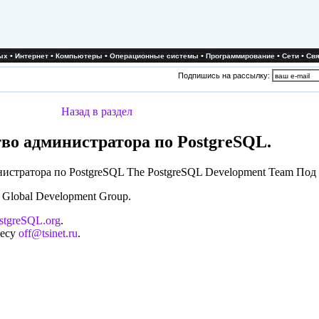
•
•
•
•
•
•
ых
Интернет
Компьютеры
Операционные системы
Программирование
Сети
Свя
Подпишись на рассылку:
Назад в раздел
во администратора по PostgreSQL.
истратора по PostgreSQL
The PostgreSQL Development Team Под 
 Global Development Group.
tgreSQL.org
.
ресу
off@tsinet.ru
.