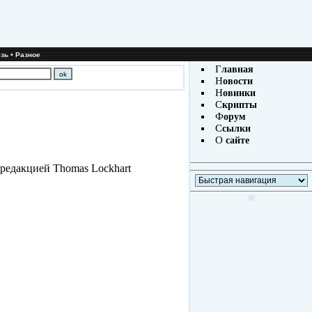
•
зь
Разное
Г
лавная
Н
овости
Н
овинки
С
крипты
Ф
орум
С
сылки
О
сайте
редакцией Thomas Lockhart