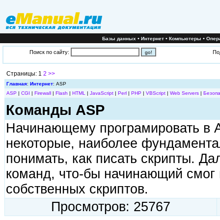
•
•
•
Базы данных
Интернет
Компьютеры
Опер
Поиск по сайту:
По
Страницы: 1
2
>>
Главная
:
Интернет
: ASP
ASP
|
CGI
|
Firewall
|
Flash
|
HTML
|
JavaScript
|
Perl
|
PHP
|
VBScript
|
Web Servers
|
Безопа
Команды ASP
Начинающему програмировать в 
некоторые, наиболее фундамента
понимать, как писать скрипты. Д
команд, что-бы начинающий смог 
собственных скриптов.
Просмотров: 25767