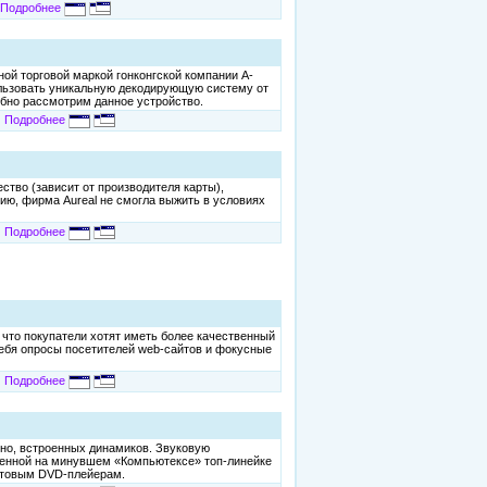
Подробнее
ой торговой маркой гонконгской компании A-
ользовать уникальную декодирующую систему от
обно рассмотрим данное устройство.
Подробнее
ество (зависит от производителя карты),
нию, фирма Aureal не смогла выжить в условиях
Подробнее
 что покупатели хотят иметь более качественный
 себя опросы посетителей web-сайтов и фокусные
Подробнее
чно, встроенных динамиков. Звуковую
ленной на минувшем «Компьютексе» топ-линейке
бытовым DVD-плейерам.