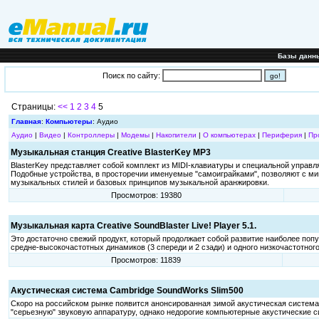
Базы данн
Поиск по сайту:
Страницы:
<<
1
2
3
4
5
Главная
:
Компьютеры
: Аудио
Аудио
|
Видео
|
Контроллеры
|
Модемы
|
Накопители
|
О компьютерах
|
Периферия
|
Пр
Музыкальная станция Creative BlasterKey MP3
BlasterKey представляет собой комплект из MIDI-клавиатуры и специальной упра
Подобные устройства, в просторечии именуемые "самоиграйками", позволяют с ми
музыкальных стилей и базовых принципов музыкальной аранжировки.
Просмотров: 19380
Музыкальная карта Creative SoundBlaster Live! Player 5.1.
Это достаточно свежий продукт, который продолжает собой развитие наиболее попул
средне-высокочастотных динамиков (3 спереди и 2 сзади) и одного низкочастотног
Просмотров: 11839
Акустическая система Cambridge SoundWorks Slim500
Скоро на российском рынке появится анонсированная зимой акустическая система
"серьезную" звуковую аппаратуру, однако недорогие компьютерные акустические с