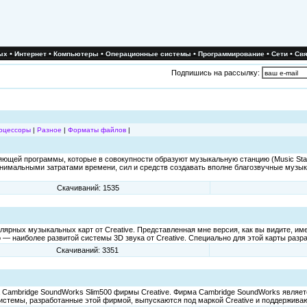
•
•
•
•
•
•
ых
Интернет
Компьютеры
Операционные системы
Программирование
Сети
Свя
Подпишись на рассылку:
оцессоры
|
Разное
|
Форматы файлов
|
вляющей программы, которые в совокупности образуют музыкальную станцию (Music St
нимальными затратами времени, сил и средств создавать вполне благозвучные музык
Скачиваний: 1535
ярных музыкальных карт от Creative. Представленная мне версия, как вы видите, имее
о — наиболее развитой системы 3D звука от Creative. Специально для этой карты разр
Скачиваний: 3351
 Cambridge SoundWorks Slim500 фирмы Creative. Фирма Cambridge SoundWorks являетс
истемы, разработанные этой фирмой, выпускаются под маркой Creative и поддерживаю