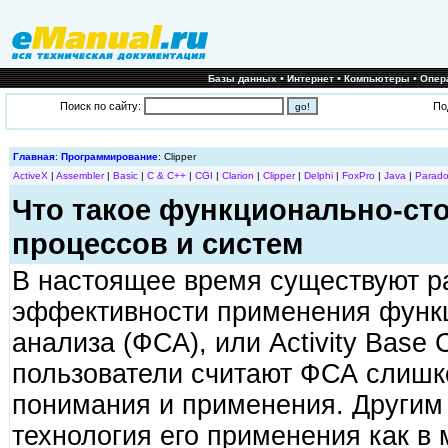
•
•
•
Базы данных
Интернет
Компьютеры
Опер
Поиск по сайту:
По
Главная
:
Программирование
: Clipper
ActiveX
|
Assembler
|
Basic
|
C & C++
|
CGI
|
Clarion
|
Clipper
|
Delphi
|
FoxPro
|
Java
|
Parado
Что такое функционально-ст
процессов и систем
В настоящее время существуют р
эффективности применения функ
анализа (ФСА), или Activity Base 
пользователи считают ФСА слиш
понимания и применения. Другим
технология его применения как в 