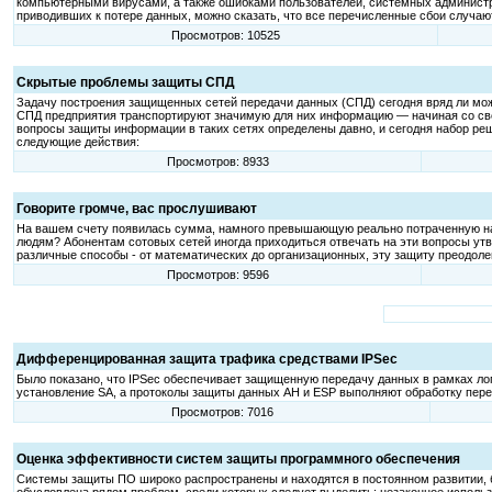
компьютерными вирусами, а также ошибками пользователей, системных администра
приводивших к потере данных, можно сказать, что все перечисленные сбои случаю
Просмотров: 10525
Скрытые проблемы защиты СПД
Задачу построения защищенных сетей передачи данных (СПД) сегодня вряд ли можн
СПД предприятия транспортируют значимую для них информацию — начиная со све
вопросы защиты информации в таких сетях определены давно, и сегодня набор реш
следующие действия:
Просмотров: 8933
Говорите громче, вас прослушивают
На вашем счету появилась сумма, намного превышающую реально потраченную на
людям? Абонентам сотовых сетей иногда приходиться отвечать на эти вопросы ут
различные способы - от математических до организационных, эту защиту преодоле
Просмотров: 9596
Дифференцированная защита трафика средствами IPSес
Было показано, что IPSec обеспечивает защищенную передачу данных в рамках логи
установление SA, а протоколы защиты данных AH и ESP выполняют обработку пере
Просмотров: 7016
Оценка эффективности систем защиты программного обеспечения
Системы защиты ПО широко распространены и находятся в постоянном развитии,