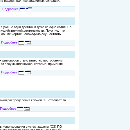
 в нашей практике аварийных ситуаций,
Подробнее
 уже не один десяток и даже не одна сотня. По
озяйственной деятельности. Понятно, что
 В общих чертах необходимо осуществить
Подробнее
 разговоров стало известно посторонним
и от злоумышленников, которые, применяя
Подробнее
токол распределения ключей IKE отвечает за
Подробнее
ь использования систем защиты (СЗ) ПО