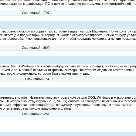
зование алгоритмов, являющихся интеллектуальной собственностью автора, при напи
кционированная модификация ПО с целью внедрения программных злоупотреблений; н
Скачиваний: 1707
 кассовую книжицу по образу тех, которые выдает на гора Маринина. Но не хочется пр
ell, вкратце о предыстории. В городе N - желая скомпрометировать некую фигуру уезд
устроили обычную провокацию для того, чтобы посадить человека, а лучше несколько
Скачиваний: 1909
ммы Dos. В Windows сложно что-нибудь скрыть от того, кто ищет, особенно если про
ftICE/Win 2.oo, мощный отладчик от фирмы NuMega. Некоторым людям он кажется очень
л некоторую информацию, которую Вам следует прочитать.
Скачиваний: 2419
пьютерных вирусов. Известны конструкторы вирусов для DOS, Windows и макро-вирусо
йлы. Некоторые конструктороы (VLC, NRLG) снабжены стандартным оконным интерфе
е самошифровки, противодействие отладчику, внутренние текстовые строки, выбрать
 о типе вируса из конфигурационного файла.
Скачиваний: 1281