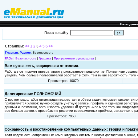
Базы данн
Поиск по сайту:
Страницы:
<<
1
2
3
4
5
6
>>
Главная
:
Разное
: Безопасность
FAQs
|
Безопасность
|
Графика
|
Программные руководства
|
Вам нужна сеть, защищенная от взлома.
Работа в сети может превратиться в рискованное предприятие. Привычные сущност
увидеть. Чем больше пользователей работает в Сети, тем выше вероятность, того ч
Просмотров: 10070
Делегирование ПОЛНОМОЧИЙ
С ростом масштабов организации возрастает и объем задач, которые приходится 
прибавляется хлопот: нужно создать учетную запись, профиль и сценарий регистр
данным и, возможно, организовать удаленный доступ. А по мере того, как подраз
все больше заявок с просьбами в решении всевозможных проблем, связанных с ра
Просмотров: 7950
Сохранность и восстановление компьютерных данных: теория и практи
Хотя надежность современных компьютерных систем в целом достаточно высока, 