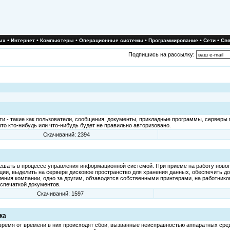
•
•
•
•
•
•
ых
Интернет
Компьютеры
Операционные системы
Программирование
Сети
Свя
Подпишись на рассылку:
и - такие как пользователи, сообщения, документы, прикладные программы, серверы м
то кто-нибудь или что-нибудь будет не правильно авторизовано.
Скачиваний: 2394
решать в процессе управления информационной системой. При приеме на работу новог
ации, выделить на сервере дисковое пространство для хранения данных, обеспечить 
деления компании, одно за другим, обзаводятся собственными принтерами, на работни
спечаткой документов.
Скачиваний: 1597
ка
время от времени в них происходят сбои, вызванные неисправностью аппаратных сре