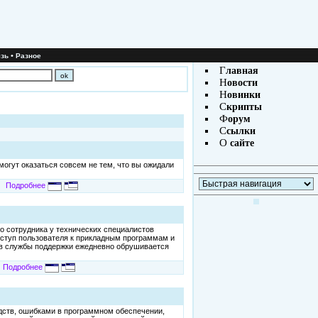
•
зь
Разное
Г
лавная
Н
овости
Н
овинки
С
крипты
Ф
орум
С
сылки
О
сайте
огут оказаться совсем не тем, что вы ожидали
Подробнее
о сотрудника у технических специалистов
доступ пользователя к прикладным программам и
ков службы поддержки ежедневно обрушивается
Подробнее
дств, ошибками в программном обеспечении,