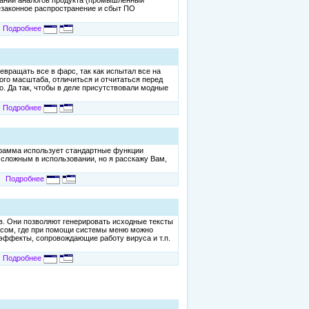
сании аналогов продукта (промышленный
езаконное распространение и сбыт ПО
Подробнее
евращать все в фарс, так как испытал все на
ного масштаба, отличиться и отчитаться перед
. Да так, чтобы в деле присутствовали модные
Подробнее
грамма использует стандартные функции
 сложным в использовании, но я расскажу Вам,
Подробнее
в. Они позволяют генерировать исходные тексты
йсом, где при помощи системы меню можно
 эффекты, сопровождающие работу вируса и т.п.
Подробнее