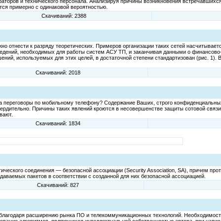
торов и технического персонала. Анализируя причины возникновения встречавшихся
тся примерно с одинаковой вероятностью.
Скачиваний: 2388
о отнести к разряду теоретических. Примеров организации таких сетей насчитывается
дений, необходимых для работы систем АСУ ТП, и заканчивая данными о финансово-х
ений, используемых для этих целей, в достаточной степени стандартизован (рис. 1).
Скачиваний: 2018
 переговоры по мобильному телефону? Содержание Ваших, строго конфиденциальных
вердительно. Причины таких явлений кроются в несовершенстве защиты сотовой связ
вают.
Скачиваний: 1834
ческого соединения — безопасной ассоциации (Security Association, SA), причем про
даваемых пакетов в соответствии с созданной для них безопасной ассоциацией.
Скачиваний: 827
 благодаря расширению рынка ПО и телекоммуникационных технологий. Необходимост