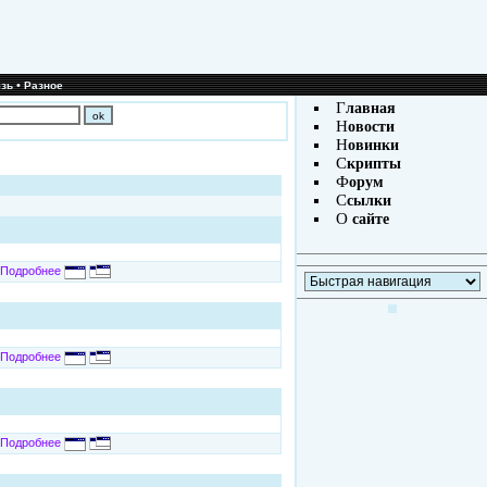
•
зь
Разное
Г
лавная
Н
овости
Н
овинки
С
крипты
Ф
орум
С
сылки
О
сайте
Подробнее
Подробнее
Подробнее