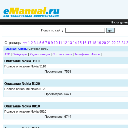
Базы данн
Поиск по сайту:
Страницы:
<<
1
2
3
4
5
6
7
8
9
10
11
12
13
14
15
16
17
18
19
20
21
22
23
24
Главная
:
Связь
: Сотовая связь
АТС
|
Пейджеры
|
Радиостанции
|
Сотовая связь
|
Телефоны
|
Факсы
|
Описание Nokia 3110
Полное описание Nokia 3110
Просмотров: 7559
Описание Nokia 5120
Полное описание Nokia 5120
Просмотров: 6471
Описание Nokia 8810
Полное описание Nokia 8810
Просмотров: 6744