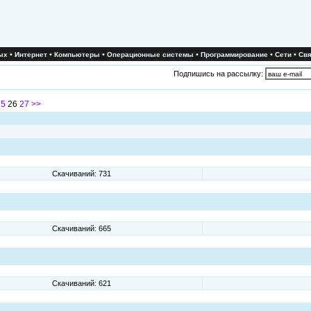
•
•
•
•
•
•
ых
Интернет
Компьютеры
Операционные системы
Программирование
Сети
Свя
Подпишись на рассылку:
25
26
27
>>
Скачиваний: 731
Скачиваний: 665
Скачиваний: 621