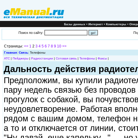
•
•
•
Базы данных
Интернет
Компьютеры
Опер
Поиск по сайту:
По
Страницы:
<<
1
2
3
4
5
6
7
8
9
10
>>
Главная
:
Связь
: Телефоны
АТС
|
Пейджеры
|
Радиостанции
|
Сотовая связь
|
Телефоны
|
Факсы
|
Дальность действия радиоте
Предположим, вы купили радиоте
пару недель связью без проводов
прогулок с собакой, вы почувство
неудовлетворение. Работая вполн
рядом с вашим домом, телефон н
а то и отключается от линии, стои
"Ну давай, еще капельку..." — но 