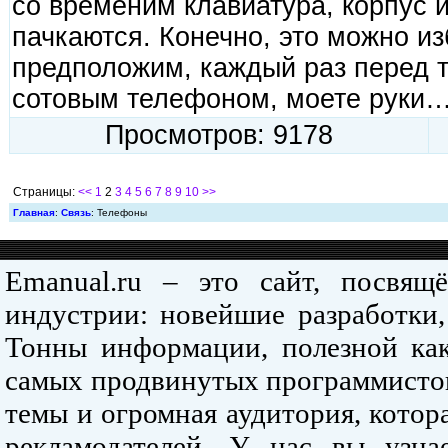
со временим клавиатура, корпус 
пачкаются. Конечно, это можно из
предположим, каждый раз перед т
сотовым телефоном, моете руки
Просмотров: 9178
Страницы:
<<
1
2
3
4
5
6
7
8
9
10
>>
Главная
:
Связь
: Телефоны
Emanual.ru – это сайт, посвя
индустрии: новейшие разработки,
Тонны информации, полезной как
самых продвинутых программистов
темы и огромная аудитория, кото
рекламодателей. У нас вы узна