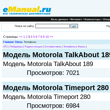
•
•
•
Базы данных
Интернет
Компьютеры
Опер
Поиск по сайту:
По
Страницы:
<<
1
2
3
4
5
6
7
8
9
10
>>
Главная
:
Связь
: Телефоны
АТС
|
Пейджеры
|
Радиостанции
|
Сотовая связь
|
Телефоны
|
Факсы
|
Модель Motorola TalkAbout 18
Модель Motorola TalkAbout 189
Просмотров: 7021
Модель Motorola Timeport 280
Модель Motorola Timeport 280
Просмотров: 6984