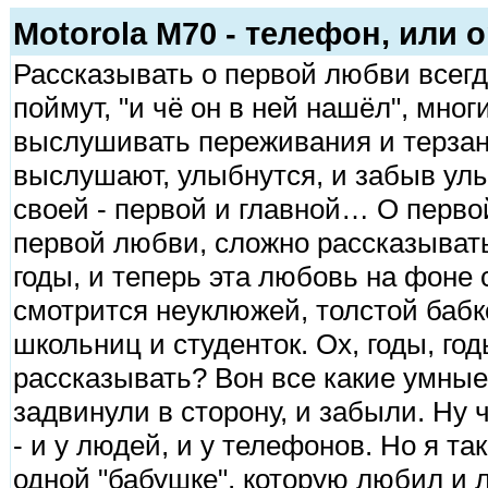
Motorola M70 - телефон, или
Рассказывать о первой любви всегд
поймут, "и чё он в ней нашёл", мног
выслушивать переживания и терзан
выслушают, улыбнутся, и забыв улы
своей - первой и главной… О первой
первой любви, сложно рассказывать
годы, и теперь эта любовь на фоне
смотрится неуклюжей, толстой бабк
школьниц и студенток. Ох, годы, го
рассказывать? Вон все какие умные
задвинули в сторону, и забыли. Ну ч
- и у людей, и у телефонов. Но я т
одной "бабушке", которую любил и л