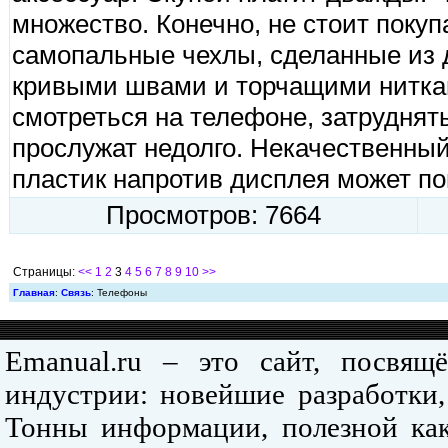
множество. Конечно, не стоит поку
самопальные чехлы, сделанные из 
кривыми швами и торчащими ниткам
смотреться на телефоне, затруднят
прослужат недолго. Некачественный
пластик напротив дисплея может по
Просмотров: 7664
Страницы:
<<
1
2
3
4
5
6
7
8
9
10
>>
Главная
:
Связь
: Телефоны
Emanual.ru – это сайт, посвя
индустрии: новейшие разработки,
Тонны информации, полезной как