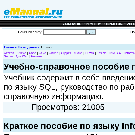
•
•
•
Базы данных
Интернет
Компьютеры
Опер
Поиск по сайту:
По
Главная
:
Базы данных
: Informix
Access
|
Btrieve
|
Case
|
Cavo
|
Clarion
|
Clipper
|
dBase
|
ERwin
|
FoxPro
|
IBM DB2
|
Informi
Server
|
Для Web
|
Разное
|
Учебно-справочное пособие 
Учебник содержит в себе введени
по языку SQL, руководство по ра
справочную информацию.
Просмотров: 21005
Краткое пособие по языку Inf