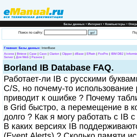
•
•
•
Базы данных
Интернет
Компьютеры
Опер
Поиск по сайту:
По
Главная
:
Базы данных
: InterBase
Access
|
Btrieve
|
Case
|
Cavo
|
Clarion
|
Clipper
|
dBase
|
ERwin
|
FoxPro
|
IBM DB2
|
Informi
Server
|
Для Web
|
Разное
|
Borland IB Database FAQ.
Работает-ли IB с русскими буквами
C/S, но почему-то использование 
приводит к ошибке ? Почему табли
в Grid быстро, а перемещение в 
долго ? Как я могу работать с IB 
В каких версиях IB поддерживают
(Event Alerts) ? Сколько памяти и