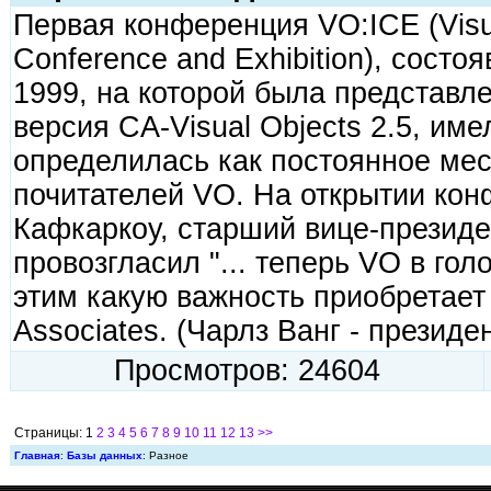
Первая конференция VO:ICE (Visual
Conference and Exhibition), сост
1999, на которой была представл
версия CA-Visual Objects 2.5, им
определилась как постоянное мес
почитателей VO. На открытии кон
Кафкаркоу, старший вице-президе
провозгласил "... теперь VO в гол
этим какую важность приобретает
Associates. (Чарлз Ванг - президе
Просмотров: 24604
Страницы: 1
2
3
4
5
6
7
8
9
10
11
12
13
>>
Главная
:
Базы данных
: Разное