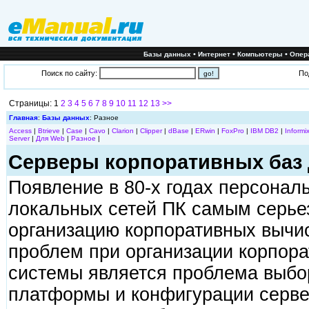
•
•
•
Базы данных
Интернет
Компьютеры
Опер
Поиск по сайту:
По
Страницы: 1
2
3
4
5
6
7
8
9
10
11
12
13
>>
Главная
:
Базы данных
: Разное
Access
|
Btrieve
|
Case
|
Cavo
|
Clarion
|
Clipper
|
dBase
|
ERwin
|
FoxPro
|
IBM DB2
|
Informi
Server
|
Для Web
|
Разное
|
Серверы корпоративных баз 
Появление в 80-х годах персонал
локальных сетей ПК самым серье
организацию корпоративных вычи
проблем при организации корпор
системы является проблема выбо
платформы и конфигурации сервер