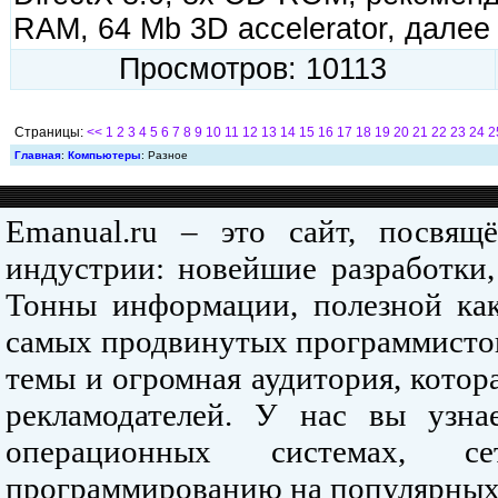
RAM, 64 Mb 3D accelerator, дале
Просмотров: 10113
Страницы:
<<
1
2
3
4
5
6
7
8
9
10
11
12
13
14
15
16
17
18
19
20
21
22
23
24
2
Главная
:
Компьютеры
: Разное
Emanual.ru – это сайт, посвя
индустрии: новейшие разработки,
Тонны информации, полезной как
самых продвинутых программистов
темы и огромная аудитория, кото
рекламодателей. У нас вы узна
операционных системах, се
программированию на популярных