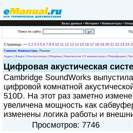
•
•
•
Базы данных
Интернет
Компьютеры
Опер
Поиск по сайту:
По
Страницы:
<<
1
2
3
4
5
6
7
8
9
10
11
12
13
14
15
16
17
18
19
20
21
22
23
24
2
Главная
:
Компьютеры
: Разное
Аудио
|
Видео
|
Контроллеры
|
Модемы
|
Накопители
|
О компьютерах
|
Периферия
|
Про
Цифровая акустическая сист
Cambridge SoundWorks выпустила
цифровой комнатной акустическ
510D. На этот раз заметно измен
увеличена мощность как сабвуфер
изменены логика работы и внешн
Просмотров: 7746